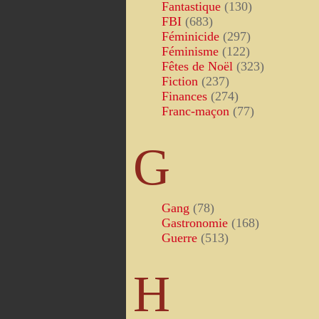
Fantastique
(130)
FBI
(683)
Féminicide
(297)
Féminisme
(122)
Fêtes de Noël
(323)
Fiction
(237)
Finances
(274)
Franc-maçon
(77)
G
Gang
(78)
Gastronomie
(168)
Guerre
(513)
H