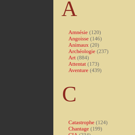
A
Amnésie
(120)
Angoisse
(146)
Animaux
(20)
Archéologie
(237)
Art
(884)
Attentat
(173)
Aventure
(439)
C
Catastrophe
(124)
Chantage
(199)