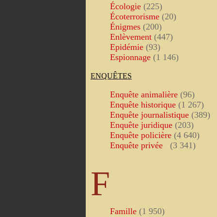
Écologie
(225)
Écoterrorisme
(20)
Énigmes
(200)
Enlèvement
(447)
Epidémie
(93)
Espionnage
(1 146)
ENQUÊTES
Enquête animalière
(96)
Enquête historique
(1 267)
Enquête journalistique
(389)
Enquête juridique
(203)
Enquête policière
(4 640)
Enquête privée
(3 341)
F
Famille
(1 950)