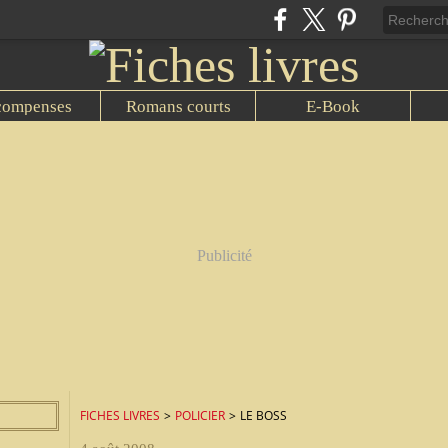
compenses
Romans courts
E-Book
Publicité
FICHES LIVRES
>
POLICIER
>
LE BOSS