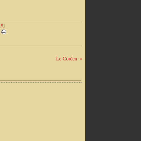
[
#
]
Le Coréen