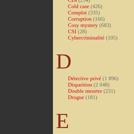
CIA
(234)
Cold case
(426)
Complot
(335)
Corruption
(166)
Cosy mystery
(683)
CSI
(28)
Cybercriminalité
(105)
D
Détective privé
(1 896)
Disparition
(2 048)
Double meurtre
(231)
Drogue
(181)
E