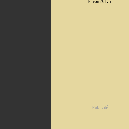
Elleon & Krri
Publicité