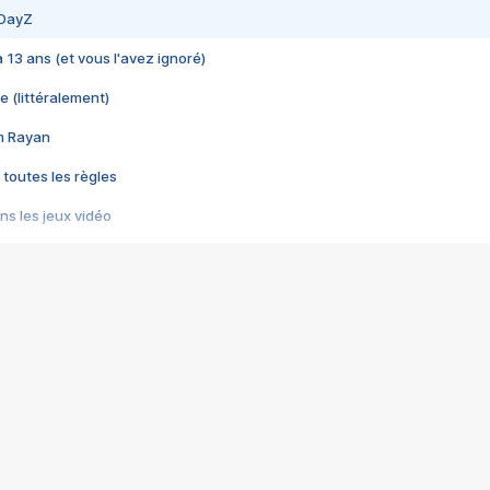
 DayZ
 a 13 ans (et vous l'avez ignoré)
e (littéralement)
im Rayan
 toutes les règles
s les jeux vidéo
us choquant de Rockstar ? - Le scandale BULLY
e plus moche de Steam
du RÊVE tourne au CAUCHEMAR
pendant 8 heures
it… à tort
umiliés par un jeu vidéo