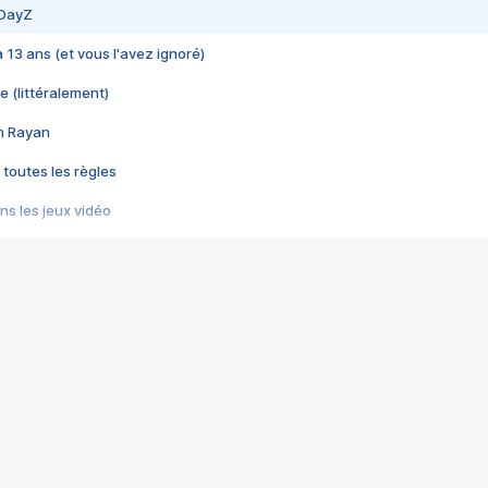
 DayZ
 a 13 ans (et vous l'avez ignoré)
e (littéralement)
im Rayan
 toutes les règles
s les jeux vidéo
us choquant de Rockstar ? - Le scandale BULLY
e plus moche de Steam
du RÊVE tourne au CAUCHEMAR
pendant 8 heures
it… à tort
umiliés par un jeu vidéo
ire - Final Fantasy 8