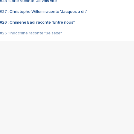
28 : Lorie raconte "Je vais vite"
#27 : Christophe Willem raconte "Jacques a dit"
#26 : Chimène Badi raconte "Entre nous"
#25 : Indochine raconte "3e sexe"
#24 : Zaho raconte "C'est chelou"
#23 : Patrick Bruel raconte "Au café des délices"
#22 : Kyo raconte "Le chemin"
#21 : Nolwenn Leroy raconte "Cassé"
#20 : Patrick Hernandez raconte "Born to be alive"
#19 : Lorie raconte "Près de moi"
#18 : Michael Jones raconte "A nos actes manqués" (avec Jean-Jacque
#17 : Khaled raconte "Aïcha"
#16 : Corneille raconte "Parce qu'on vient de loin"