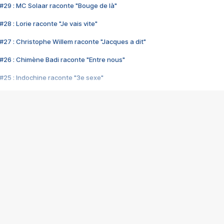
#29 : MC Solaar raconte "Bouge de là"
28 : Lorie raconte "Je vais vite"
#27 : Christophe Willem raconte "Jacques a dit"
#26 : Chimène Badi raconte "Entre nous"
#25 : Indochine raconte "3e sexe"
#24 : Zaho raconte "C'est chelou"
#23 : Patrick Bruel raconte "Au café des délices"
#22 : Kyo raconte "Le chemin"
#21 : Nolwenn Leroy raconte "Cassé"
#20 : Patrick Hernandez raconte "Born to be alive"
#19 : Lorie raconte "Près de moi"
#18 : Michael Jones raconte "A nos actes manqués" (avec Jean-Jacque
#17 : Khaled raconte "Aïcha"