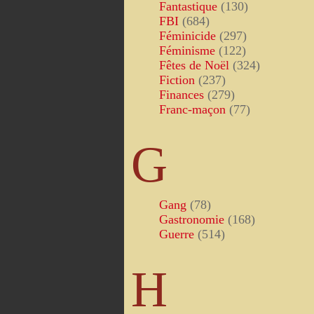
Fantastique
(130)
FBI
(684)
Féminicide
(297)
Féminisme
(122)
Fêtes de Noël
(324)
Fiction
(237)
Finances
(279)
Franc-maçon
(77)
G
Gang
(78)
Gastronomie
(168)
Guerre
(514)
H