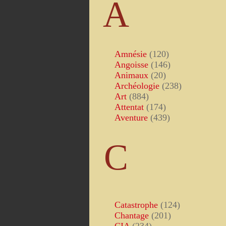
A
Amnésie
(120)
Angoisse
(146)
Animaux
(20)
Archéologie
(238)
Art
(884)
Attentat
(174)
Aventure
(439)
C
Catastrophe
(124)
Chantage
(201)