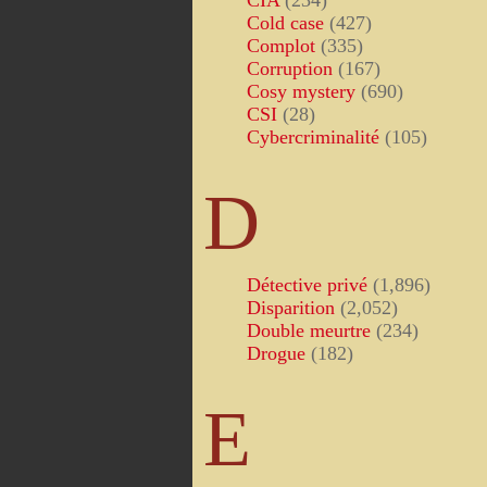
CIA
(234)
Cold case
(427)
Complot
(335)
Corruption
(167)
Cosy mystery
(690)
CSI
(28)
Cybercriminalité
(105)
D
Détective privé
(1,896)
Disparition
(2,052)
Double meurtre
(234)
Drogue
(182)
E