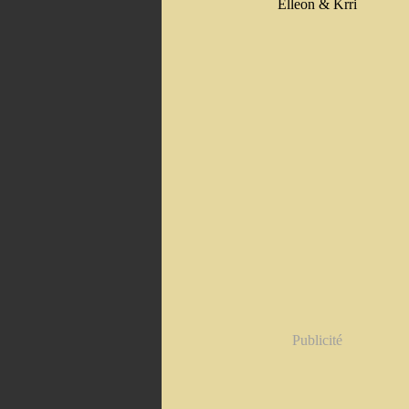
Elleon & Krri
Publicité