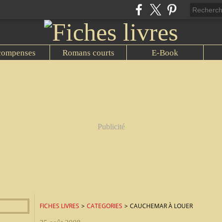
compenses
Romans courts
E-Book
Publicité
FICHES LIVRES
>
CATEGORIES
>
CAUCHEMAR À LOUER