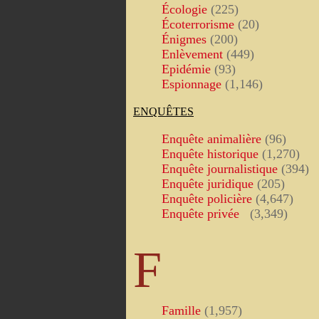
Écologie
(225)
Écoterrorisme
(20)
Énigmes
(200)
Enlèvement
(449)
Epidémie
(93)
Espionnage
(1,146)
ENQUÊTES
Enquête animalière
(96)
Enquête historique
(1,270)
Enquête journalistique
(394)
Enquête juridique
(205)
Enquête policière
(4,647)
Enquête privée
(3,349)
F
Famille
(1,957)