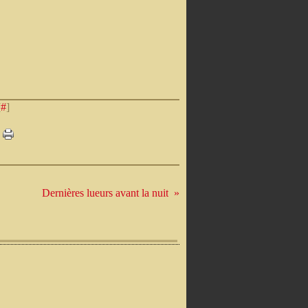
[
#
]
Dernières lueurs avant la nuit