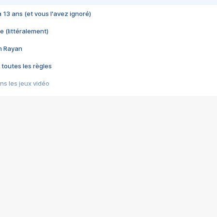
 a 13 ans (et vous l'avez ignoré)
e (littéralement)
im Rayan
 toutes les règles
s les jeux vidéo
us choquant de Rockstar ? - Le scandale BULLY
e plus moche de Steam
du RÊVE tourne au CAUCHEMAR
pendant 8 heures
it… à tort
umiliés par un jeu vidéo
ire - Final Fantasy 8