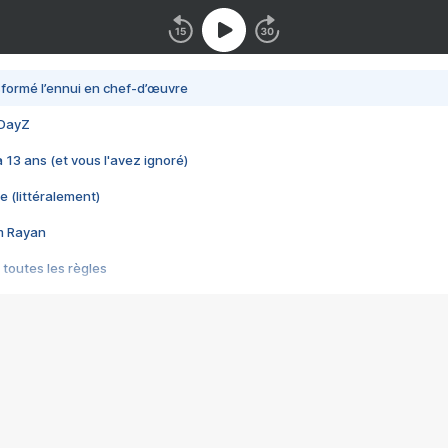
nsformé l’ennui en chef-d’œuvre
 DayZ
 a 13 ans (et vous l'avez ignoré)
e (littéralement)
im Rayan
 toutes les règles
s les jeux vidéo
us choquant de Rockstar ? - Le scandale BULLY
e plus moche de Steam
du RÊVE tourne au CAUCHEMAR