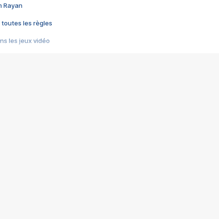
im Rayan
 toutes les règles
s les jeux vidéo
us choquant de Rockstar ? - Le scandale BULLY
e plus moche de Steam
du RÊVE tourne au CAUCHEMAR
pendant 8 heures
it… à tort
umiliés par un jeu vidéo
ire - Final Fantasy 8
ti un empire - Age of Empires
story DOFUS
tard, il crée l'un des pires jeux de tous les temps, MindsEye.