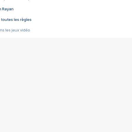
im Rayan
 toutes les règles
s les jeux vidéo
us choquant de Rockstar ? - Le scandale BULLY
e plus moche de Steam
du RÊVE tourne au CAUCHEMAR
pendant 8 heures
it… à tort
umiliés par un jeu vidéo
ire - Final Fantasy 8
ti un empire - Age of Empires
story DOFUS