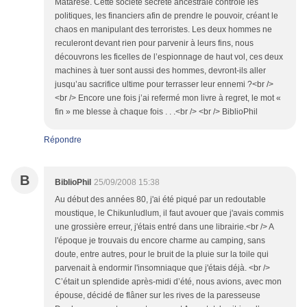
Matarèse. Cette société secrète ancestrale contrôle les
politiques, les financiers afin de prendre le pouvoir, créant le
chaos en manipulant des terroristes. Les deux hommes ne
reculeront devant rien pour parvenir à leurs fins, nous
découvrons les ficelles de l’espionnage de haut vol, ces deux
machines à tuer sont aussi des hommes, devront-ils aller
jusqu’au sacrifice ultime pour terrasser leur ennemi ?<br />
<br /> Encore une fois j’ai refermé mon livre à regret, le mot «
fin » me blesse à chaque fois . . .<br /> <br /> BiblioPhil
Répondre
B
BiblioPhil
25/09/2008 15:38
Au début des années 80, j'ai été piqué par un redoutable
moustique, le Chikunludlum, il faut avouer que j'avais commis
une grossière erreur, j'étais entré dans une librairie.<br /> A
l'époque je trouvais du encore charme au camping, sans
doute, entre autres, pour le bruit de la pluie sur la toile qui
parvenait à endormir l'insomniaque que j'étais déjà. <br />
C’était un splendide après-midi d’été, nous avions, avec mon
épouse, décidé de flâner sur les rives de la paresseuse