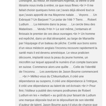
Dordogne, au retour, en traversant Argentat, la vitrine d’une
librairie nous invita à entrer, ce que nous fîmes.<br /> Il me
fallait choisir quelques livres car j’avais déjà dévoré tout ce
que j’avais apporté de ma Mayenne natale . . . Voyons . . . Un
Exbrayat ? Un Barjavel ? Le polar de l’été ? Tiens . . . Robert
Ludlum . . . La mémoire dans la peau . . . Le cercle bleu des
Matarèses . . . Vendu !!<br /> Le soir même, j’entamais et
finissais le premier de ces deux ouvrages.<br /> Un homme
est repêché, dans un état désespéré, au large de Marseille
par l’équipage d’un bateau de pêche. Confié aux bons soins
d’un vieux médecin anglais l’inconnu recouvre rapidement la
santé mais il est devenu amnésique. Le vieux praticien
découvre, implanté sous la peau du jeune homme, un
microfilm sur lequel apparaît le numéro d’un compte bancaire
en suisse. Commence alors une quête . . . Celle de l’identité
de l’inconnu . . . Les aventures de Jason Bourne commencent
. . .<br /> Méfiez-vous du Chikunludlum, il créé une
dépendance au suspens, il créé une dépendance à l’intrigue,
il créé une dépendance au talent de cet écrivain.<br /> Pour
finir, l’éditeur a publié des romans posthumes de Robert
Ludlum en les « mettant » au goût du jour faisant de Ludlum
une marque déposée tout en le dépouillant de son identité
d’auteur de talent. Jason Bourne aura-t-il plus de chance que