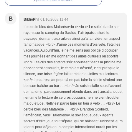
B
BiblioPhil
01/10/2008 11:44
Le cercle bleu des Matarèse<br /> <br /> Le soleil darde ses
rayons sur le camping du Saulou, l’air épais distord le
paysage, donnant, aux arbres ainsi qu’à la rivière, un aspect
fantomatique. <br /> J’aime ces moments d’oisiveté, l’été, les
vacances. Aujourd’hui, je ne me sens pas obligé d’occuper
mes journées en me donnant des alibis culturels ou sportifs.
<br /> Les cris des enfants s’éclaboussant dans la piscine me
parviennent assourdis, le camp est déserté, c’est presque le
silence, une brise légère fait trembler les toiles multicolores.
<br /> Les rares campeurs à ne pas faire la sieste sirotent une
boisson fraîche au bar . . . <br /> Je suis installé sous l’auvent
de ma tente, paresseusement étendu dans un transatlantique,
j’entame la lecture de ce gros bouquin, rien ne vient troubler
ma quiétude, Nelly est partie faire un tour à vélo . . . <br /> Le
cercle bleu des Matarèse . . . <br /> Brandon Scofield,
l’américain, Vasili Taleniekov, le soviétique, deux agents
secrets d’élite, que tout sépare, qui se haissent, unissent leurs
talents pour déjouer un complot international ourdit par les