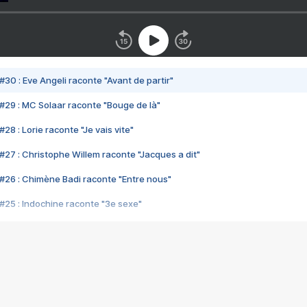
#30 : Eve Angeli raconte "Avant de partir"
#29 : MC Solaar raconte "Bouge de là"
28 : Lorie raconte "Je vais vite"
#27 : Christophe Willem raconte "Jacques a dit"
#26 : Chimène Badi raconte "Entre nous"
#25 : Indochine raconte "3e sexe"
#24 : Zaho raconte "C'est chelou"
#23 : Patrick Bruel raconte "Au café des délices"
#22 : Kyo raconte "Le chemin"
#21 : Nolwenn Leroy raconte "Cassé"