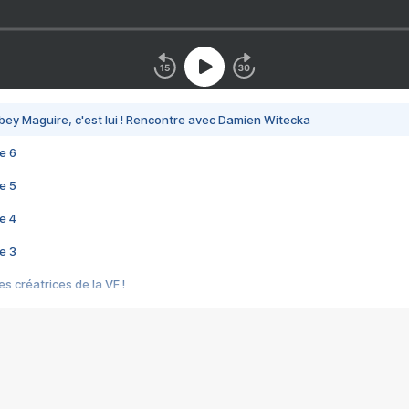
bey Maguire, c'est lui ! Rencontre avec Damien Witecka
e 6
e 5
e 4
e 3
s créatrices de la VF !
e 2
e 1
e Mektoub My Love arrive enfin ! Rencontre avec Shaïn Boumedine et Sal