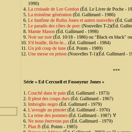
1990)
La croisade de Lee Gordon
(Éd. Le Livre de Poche - 197
La troisième génération
(Éd. Gallimard - 1986)
Le fantôme de Rufus Jones et autres nouvelles
(Éd. Gall
Le paradis des côtes de porc
(Nouvelles T-2)(Éd. Gallim
Mamie Mason
(Éd. Gallimard - 1998)
Noir sur noir
(Éd. 10/18 - 1986) ou "Black en black" ou
S'il braille, lâche-le...
(Éd. Gallimard - 1984)
Un joli coup de lune
(Éd. Points - 1989)
Une messe en prison
(Nouvelles T-1)(Éd. Gallimard - 1
***
Série « Ed Cercueil et Fossoyeur Jones »
Couché dans le pain
(Éd. Gallimard - 1973)
Il pleut des coups durs
(Éd. Gallimard - 1967)
Imbroglio negro
(Éd. Gallimard - 1979)
L'aveugle au pistolet
(Éd. Gallimard - 1976)
La reine des pommes
(Éd. Gallimard - 1987) 🏅
Ne nous énervons pas
(Éd. Gallimard - 1979)
Plan B
(Éd. Points - 1985)