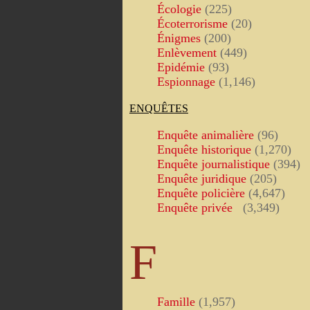
Écologie
(225)
Écoterrorisme
(20)
Énigmes
(200)
Enlèvement
(449)
Epidémie
(93)
Espionnage
(1,146)
ENQUÊTES
Enquête animalière
(96)
Enquête historique
(1,270)
Enquête journalistique
(394)
Enquête juridique
(205)
Enquête policière
(4,647)
Enquête privée
(3,349)
F
Famille
(1,957)