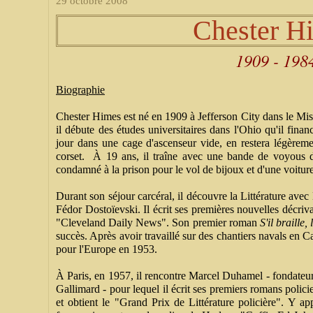
29 octobre 2008
Chester H
1909 - 198
Biographie
Chester Himes est né en 1909 à Jefferson City dans le Miss
il débute des études universitaires dans l'Ohio qu'il finan
jour dans une cage d'ascenseur vide, en restera légèreme
corset. À 19 ans, il traîne avec une bande de voyous de
condamné à la prison pour le vol de bijoux et d'une voiture;
Durant son séjour carcéral, il découvre la Littérature a
Fédor Dostoïevski. Il écrit ses premières nouvelles décriva
"Cleveland Daily News". Son premier roman
S'il braille, 
succès. Après avoir travaillé sur des chantiers navals en Cal
pour l'Europe en 1953.
À Paris, en 1957, il rencontre Marcel Duhamel - fondateur
Gallimard - pour lequel il écrit ses premiers romans polici
et obtient le "Grand Prix de Littérature policière". Y ap