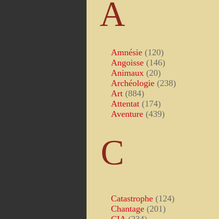
A
Amnésie
(120)
Angoisse
(146)
Animaux
(20)
Archéologie
(238)
Art
(884)
Attentat
(174)
Aventure
(439)
C
Catastrophe
(124)
Chantage
(201)