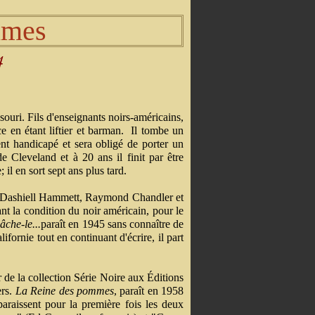
imes
4
ouri. Fils d'enseignants noirs-américains,
ce en étant liftier et barman. Il tombe un
nt handicapé et sera obligé de porter un
 Cleveland et à 20 ans il finit par être
 il en sort sept ans plus tard.
vec Dashiell Hammett, Raymond Chandler et
nt la condition du noir américain, pour le
lâche-le...
paraît en 1945 sans connaître de
ifornie tout en continuant d'écrire, il part
 de la collection Série Noire aux Éditions
ers.
La Reine des pommes
, paraît en 1958
paraissent pour la première fois les deux