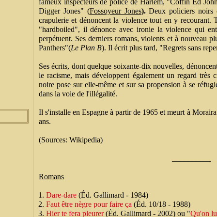
fameux inspecteurs de police de Harlem, "Coffin Ed Joh
Digger Jones" (
Fossoyeur Jones
).
Deux policiers noirs
crapulerie et dénoncent la violence tout en y recourant
"hardboiled", il dénonce avec ironie la violence qui en
perpétuent. Ses derniers romans, violents et à nouveau pl
Panthers"(
Le Plan B
). Il écrit plus tard, "Regrets sans re
Ses écrits, dont quelque soixante-dix nouvelles, dénoncen
le racisme, mais développent également un regard très 
noire pose sur elle-même et sur sa propension à se réfugi
dans la voie de l'illégalité.
Il s'installe en Espagne à partir de 1965 et meurt à Moraira
ans.
(Sources: Wikipedia)
__________
Romans
Dare-dare
(Éd. Gallimard - 1984)
Faut être nègre pour faire ça
(Éd. 10/18 - 1988)
Hier te fera pleurer
(Éd. Gallimard - 2002) ou "
Qu'on lui