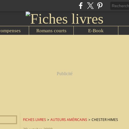
compenses
Romans courts
E-Book
Publicité
FICHES LIVRES
>
AUTEURS AMÉRICAINS
>
CHESTER HIMES