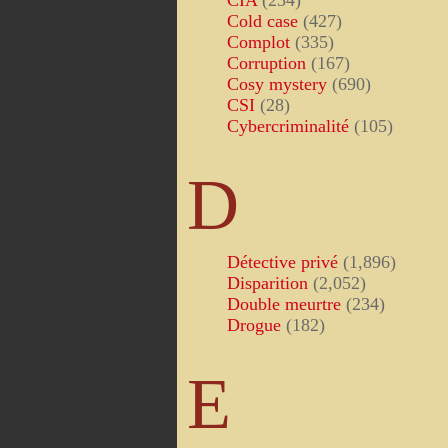
CIA
(234)
Cold case
(427)
Complot
(335)
Corruption
(167)
Cosy mystery
(690)
CSI
(28)
Cybercriminalité
(105)
D
Détective privé
(1,896)
Disparition
(2,052)
Double meurtre
(234)
Drogue
(182)
E