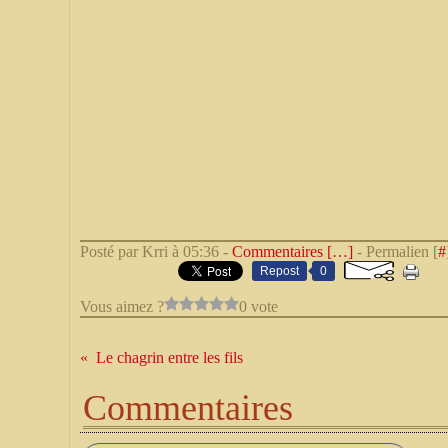
Posté par Krri à 05:36 -
Commentaires [
…
]
- Permalien [
#
Repost
0
Vous aimez ?
0 vote
Le chagrin entre les fils
Commentaires