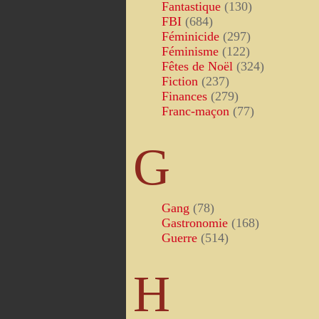
Fantastique
(130)
FBI
(684)
Féminicide
(297)
Féminisme
(122)
Fêtes de Noël
(324)
Fiction
(237)
Finances
(279)
Franc-maçon
(77)
G
Gang
(78)
Gastronomie
(168)
Guerre
(514)
H