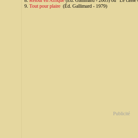
Retour en Afrique
(Éd. Gallimard - 2003) ou "Le casse
Tout pour plaire
(Éd. Gallimard - 1979)
Publicité