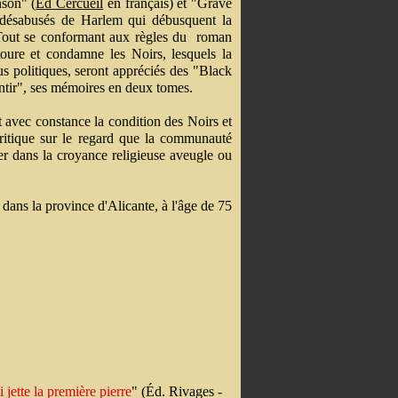
nson" (
Ed Cercueil
en français) et "Grave
 désabusés de Harlem qui débusquent la
. Tout se conformant aux règles du roman
toure et condamne les Noirs, lesquels la
us politiques, seront appréciés des "Black
pentir", ses mémoires en deux tomes.
t avec constance la condition des Noirs et
critique sur le regard que la communauté
er dans la croyance religieuse aveugle ou
 dans la province d'Alicante, à l'âge de 75
 jette la première pierre
" (Éd. Rivages -