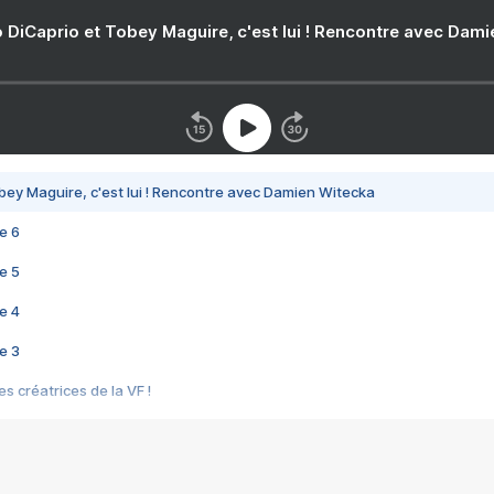
 DiCaprio et Tobey Maguire, c'est lui ! Rencontre avec Dam
bey Maguire, c'est lui ! Rencontre avec Damien Witecka
e 6
e 5
e 4
e 3
s créatrices de la VF !
e 2
e 1