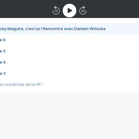
bey Maguire, c'est lui ! Rencontre avec Damien Witecka
e 6
e 5
e 4
e 3
s créatrices de la VF !
e 2
e 1
e Mektoub My Love arrive enfin ! Rencontre avec Shaïn Boumedine et Sal
i : après Toni en famille