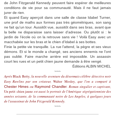
de John Fitzgerald Kennedy peuvent faire espérer de meilleures
conditions de vie pour sa communauté. Mais il ne faut jamais
jurer de rien.
Et quand Easy aperçoit dans une salle de classe Idabel Turner,
une prof de maths aux formes pas très géométriques, son sang
ne fait qu'un tour. Aussitôt vue, aussitôt dans ses bras, avant que
la belle ne disparaisse sans laisser d'adresse. Ou plutôt si : le
jardin de l'école où on la retrouve sans vie ! Voilà Easy avec un
macchabée sur les bras et le chien d'Idabel à ses bottes.
Finie la petite vie tranquille. La rue l'attend, la pègre et ses vieux
démons. Et si le monde a changé, ses anciens ennemis ne l'ont
pas oublié. Faire marche arrière est impossible. Un assassin
court les rues et un petit chien jaune demande à être vengé.
Éditions ALBIN MICHEL
~~~
Après
Black Betty
, la nouvelle aventure du désormais célèbre détective noir
Easy Rawlins par son créateur,
Walter
Mosley
, que l'on a comparé à
ou
Roman singulier et captivant,
Chester Himes
Raymond Chandler
.
Un petit
chien jaune
est aussi le portrait de l'Amérique ségrégationniste des
années soixante, de la communauté noire de Los Angeles, à quelques jours
de l'assassinat de John Fitzgerald Kennedy.
~~~