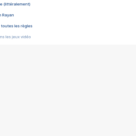
e (littéralement)
im Rayan
 toutes les règles
s les jeux vidéo
us choquant de Rockstar ? - Le scandale BULLY
e plus moche de Steam
du RÊVE tourne au CAUCHEMAR
pendant 8 heures
it… à tort
umiliés par un jeu vidéo
ire - Final Fantasy 8
ti un empire - Age of Empires
story DOFUS