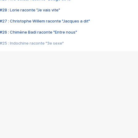
28 : Lorie raconte "Je vais vite"
#27 : Christophe Willem raconte "Jacques a dit"
#26 : Chimène Badi raconte "Entre nous"
#25 : Indochine raconte "3e sexe"
#24 : Zaho raconte "C'est chelou"
#23 : Patrick Bruel raconte "Au café des délices"
#22 : Kyo raconte "Le chemin"
#21 : Nolwenn Leroy raconte "Cassé"
#20 : Patrick Hernandez raconte "Born to be alive"
#19 : Lorie raconte "Près de moi"
#18 : Michael Jones raconte "A nos actes manqués" (avec Jean-Jacque
#17 : Khaled raconte "Aïcha"