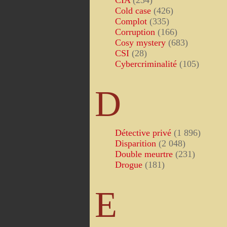
CIA
(234)
Cold case
(426)
Complot
(335)
Corruption
(166)
Cosy mystery
(683)
CSI
(28)
Cybercriminalité
(105)
D
Détective privé
(1 896)
Disparition
(2 048)
Double meurtre
(231)
Drogue
(181)
E