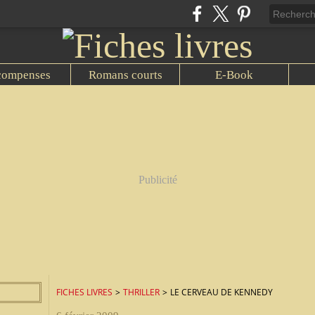
compenses
Romans courts
E-Book
Publicité
FICHES LIVRES
>
THRILLER
>
LE CERVEAU DE KENNEDY