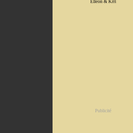
Elleon & Krri
Publicité