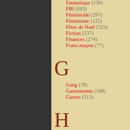
Fantastique
(130)
FBI
(683)
Féminicide
(297)
Féminisme
(122)
Fêtes de Noël
(323)
Fiction
(237)
Finances
(274)
Franc-maçon
(77)
G
Gang
(78)
Gastronomie
(168)
Guerre
(513)
H