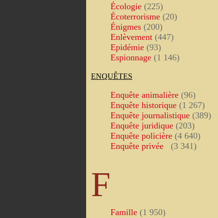
Écologie
(225)
Écoterrorisme
(20)
Énigmes
(200)
Enlèvement
(447)
Epidémie
(93)
Espionnage
(1 146)
ENQUÊTES
Enquête animalière
(96)
Enquête historique
(1 267)
Enquête journalistique
(389)
Enquête juridique
(203)
Enquête policière
(4 640)
Enquête privée
(3 341)
F
Famille
(1 950)