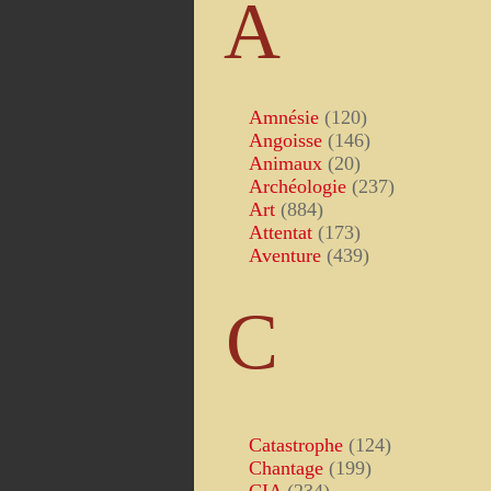
A
Amnésie
(120)
Angoisse
(146)
Animaux
(20)
Archéologie
(237)
Art
(884)
Attentat
(173)
Aventure
(439)
C
Catastrophe
(124)
Chantage
(199)