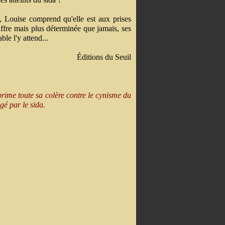
, Louise comprend qu'elle est aux prises
ffre mais plus déterminée que jamais, ses
le l'y attend...
Éditions du Seuil
rime toute sa colère contre le cynisme du
gé par le sida.