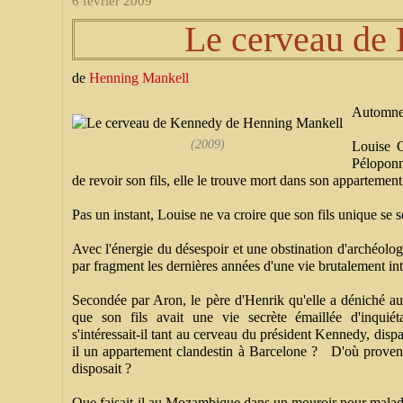
6 février 2009
Le cerveau de
de
Henning Mankell
Automne
(2009)
Louise C
Péloponn
de revoir son fils, elle le trouve mort dans son appartem
Pas un instant, Louise ne va croire que son fils unique se so
Avec l'énergie du désespoir et une obstination d'archéologu
par fragment les dernières années d'une vie brutalement i
Secondée par Aron, le père d'Henrik qu'elle a déniché au
que son fils avait une vie secrète émaillée d'inquié
s'intéressait-il tant au cerveau du président Kennedy, disp
il un appartement clandestin à Barcelone ? D'où provena
disposait ?
Que faisait-il au Mozambique dans un mouroir pour malad