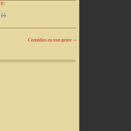
[
#
]
Comédies en tout genre