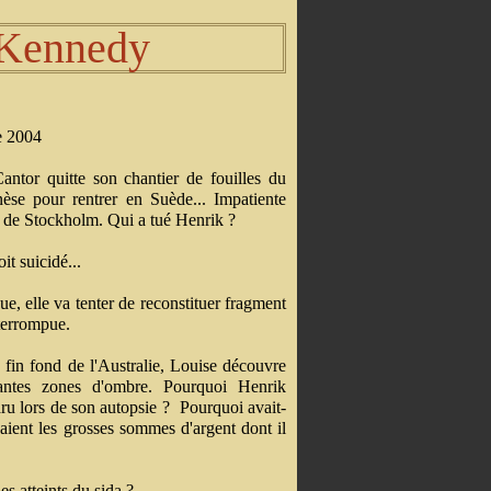
 Kennedy
 2004
antor quitte son chantier de fouilles du
èse pour rentrer en Suède... Impatiente
ent de Stockholm. Qui a tué Henrik ?
it suicidé...
e, elle va tenter de reconstituer fragment
nterrompue.
 fin fond de l'Australie, Louise découvre
tantes zones d'ombre. Pourquoi Henrik
aru lors de son autopsie ? Pourquoi avait-
ient les grosses sommes d'argent dont il
es atteints du sida ?