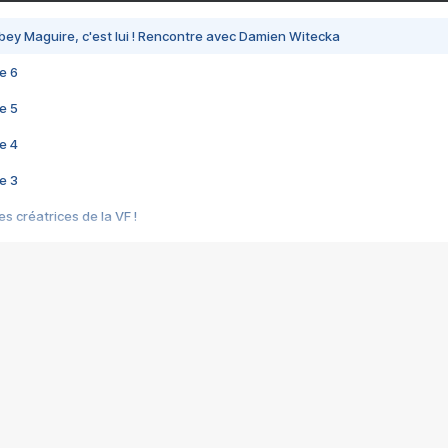
bey Maguire, c'est lui ! Rencontre avec Damien Witecka
e 6
e 5
e 4
e 3
s créatrices de la VF !
e 2
e 1
e Mektoub My Love arrive enfin ! Rencontre avec Shaïn Boumedine et Sal
i : après Toni en famille
elle réalise le bouleversant Dites lui que je l'aime
ais ! Rencontre autour de Vie privée de Rebecca Zlotowski