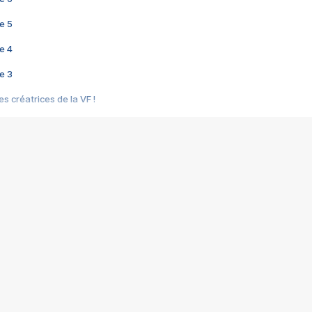
e 5
e 4
e 3
s créatrices de la VF !
e 2
e 1
e Mektoub My Love arrive enfin ! Rencontre avec Shaïn Boumedine et Sal
i : après Toni en famille
elle réalise le bouleversant Dites lui que je l'aime
ais ! Rencontre autour de Vie privée de Rebecca Zlotowski
 de Marguerite, Grave... Rencontre avec Ella Rumpf
 Les Rêveurs, un film intime sur la santé mentale