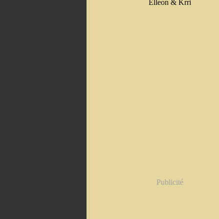
Elleon & Krri
Publicité