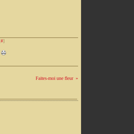
[
#
]
Faites-moi une fleur