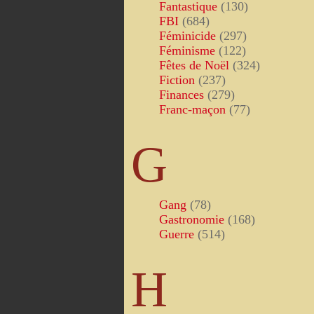
Fantastique
(130)
FBI
(684)
Féminicide
(297)
Féminisme
(122)
Fêtes de Noël
(324)
Fiction
(237)
Finances
(279)
Franc-maçon
(77)
G
Gang
(78)
Gastronomie
(168)
Guerre
(514)
H