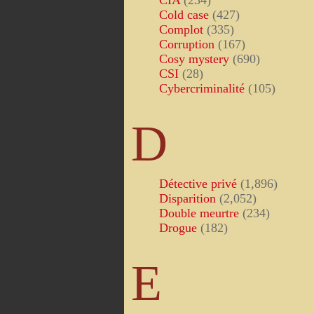
CIA
(234)
Cold case
(427)
Complot
(335)
Corruption
(167)
Cosy mystery
(690)
CSI
(28)
Cybercriminalité
(105)
D
Détective privé
(1,896)
Disparition
(2,052)
Double meurtre
(234)
Drogue
(182)
E