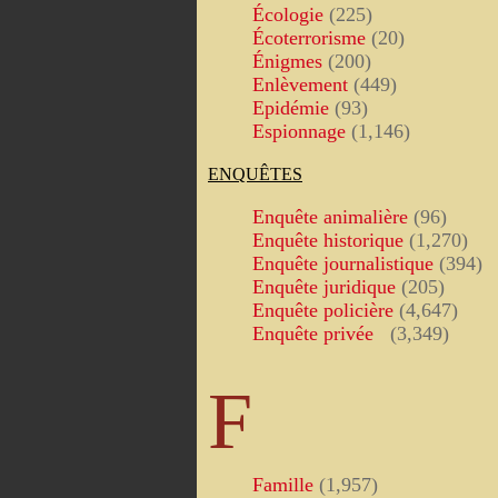
Écologie
(225)
Écoterrorisme
(20)
Énigmes
(200)
Enlèvement
(449)
Epidémie
(93)
Espionnage
(1,146)
ENQUÊTES
Enquête animalière
(96)
Enquête historique
(1,270)
Enquête journalistique
(394)
Enquête juridique
(205)
Enquête policière
(4,647)
Enquête privée
(3,349)
F
Famille
(1,957)