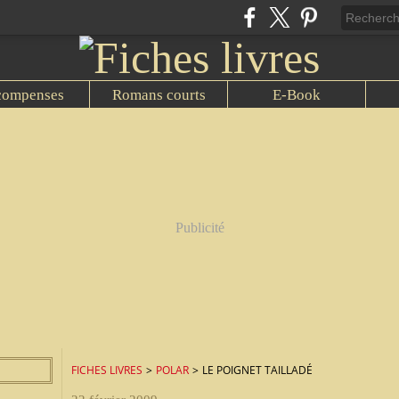
compenses
Romans courts
E-Book
Publicité
FICHES LIVRES
>
POLAR
>
LE POIGNET TAILLADÉ