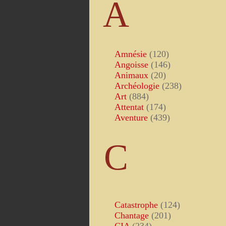
A
Amnésie
(120)
Angoisse
(146)
Animaux
(20)
Archéologie
(238)
Art
(884)
Attentat
(174)
Aventure
(439)
C
Catastrophe
(124)
Chantage
(201)