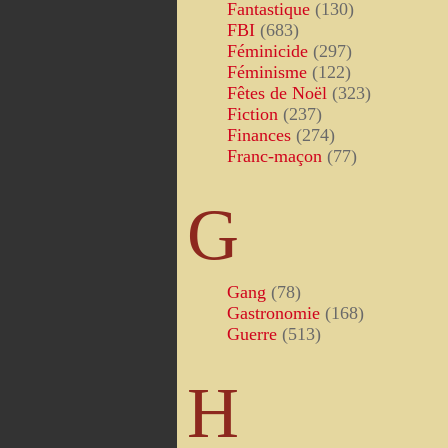
Fantastique
(130)
FBI
(683)
Féminicide
(297)
Féminisme
(122)
Fêtes de Noël
(323)
Fiction
(237)
Finances
(274)
Franc-maçon
(77)
G
Gang
(78)
Gastronomie
(168)
Guerre
(513)
H