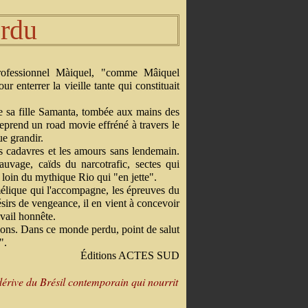
rdu
rofessionnel Màiquel, "comme Mâiquel
ur enterrer la vieille tante qui constituait
nde sa fille Samanta, tombée aux mains des
reprend un road movie effréné à travers le
ue grandir.
les cadavres et les amours sans lendemain.
sauvage, caïds du narcotrafic, sectes qui
, loin du mythique Rio qui "en jette".
mélique qui l'accompagne, les épreuves du
sirs de vengeance, il en vient à concevoir
avail honnête.
usions. Dans ce monde perdu, point de salut
".
Éditions ACTES SUD
e dérive du Brésil contemporain qui nourrit