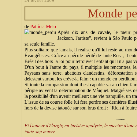
24 février 2009
Monde pe
de
Patrícia Melo
Après dix ans de cavale, le tueur p
Jackson, l'artiste", revient à Sào Paulo po
sa seule famille.
Plus solitaire que jamais, il réalise qu'il lui reste au mo
Évangélistes. Grâce au pécule hérité de tante Rosa, il ent
Brésil des hors-la-loi pour retrouver l'enfant qu'il n'a pas v
D'un bout à l'autre du pays, il multiplie les rencontres, 
Paysans sans terre, abattoirs clandestins, déforestation 
délestent surtout les crève-la faim : un monde en perdition
Si toute la compassion dont il est capable va au chien fa
périple avivent la détermination de Màiquel. Malgré ses dé
la possibilité d'un avenir meilleur: une vie tranquille, un tr
L'issue de sa course folle lui fera perdre ses dernières ill
hors de la devise tatouée sur son bras droit : "Rien à foutre
~~~
Et l'auteur d'élargir, en incisive analyste, le spectre d'un
toute son œuvre.