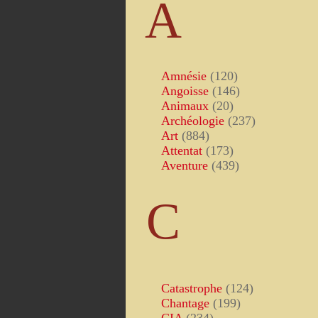
A
Amnésie
(120)
Angoisse
(146)
Animaux
(20)
Archéologie
(237)
Art
(884)
Attentat
(173)
Aventure
(439)
C
Catastrophe
(124)
Chantage
(199)