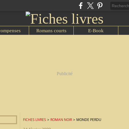
compenses
Romans courts
E-Book
Publicité
FICHES LIVRES
>
ROMAN NOIR
>
MONDE PERDU