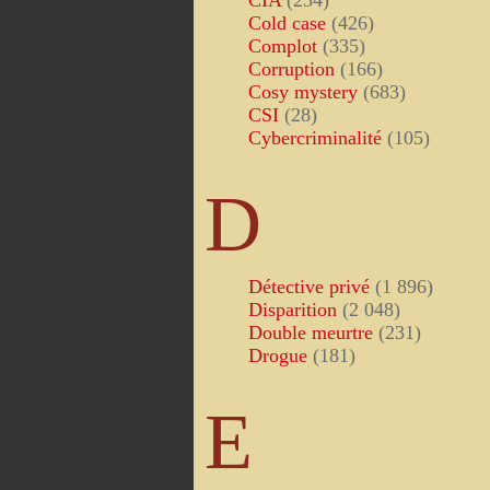
CIA
(234)
Cold case
(426)
Complot
(335)
Corruption
(166)
Cosy mystery
(683)
CSI
(28)
Cybercriminalité
(105)
D
Détective privé
(1 896)
Disparition
(2 048)
Double meurtre
(231)
Drogue
(181)
E