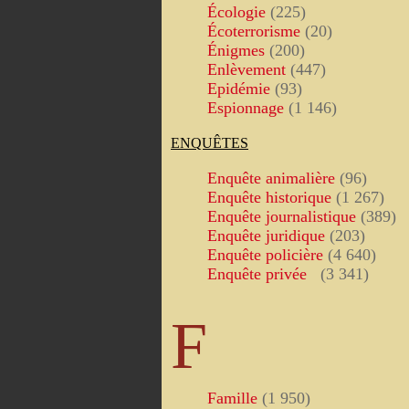
Écologie
(225)
Écoterrorisme
(20)
Énigmes
(200)
Enlèvement
(447)
Epidémie
(93)
Espionnage
(1 146)
ENQUÊTES
Enquête animalière
(96)
Enquête historique
(1 267)
Enquête journalistique
(389)
Enquête juridique
(203)
Enquête policière
(4 640)
Enquête privée
(3 341)
F
Famille
(1 950)