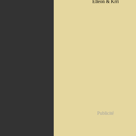
Elleon & Krri
Publicité