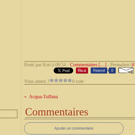
Posté par Krri à 08:54 -
Commentaires [
…
]
- Permalien [
#
Repost
0
Vous aimez ?
0 vote
Acqua-Toffana
Commentaires
Ajouter un commentaire