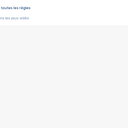
 toutes les règles
s les jeux vidéo
us choquant de Rockstar ? - Le scandale BULLY
e plus moche de Steam
du RÊVE tourne au CAUCHEMAR
pendant 8 heures
it… à tort
umiliés par un jeu vidéo
ire - Final Fantasy 8
ti un empire - Age of Empires
story DOFUS
tard, il crée l'un des pires jeux de tous les temps, MindsEye.