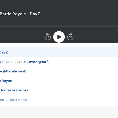
 Battle Royale - DayZ
 DayZ
 a 13 ans (et vous l'avez ignoré)
e (littéralement)
im Rayan
 toutes les règles
s les jeux vidéo
us choquant de Rockstar ? - Le scandale BULLY