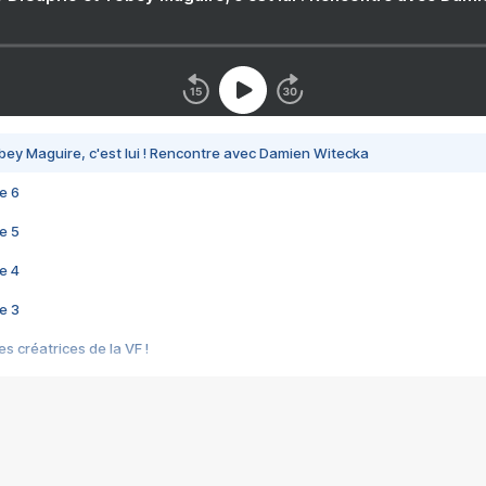
bey Maguire, c'est lui ! Rencontre avec Damien Witecka
e 6
e 5
e 4
e 3
s créatrices de la VF !
e 2
e 1
e Mektoub My Love arrive enfin ! Rencontre avec Shaïn Boumedine et Sal