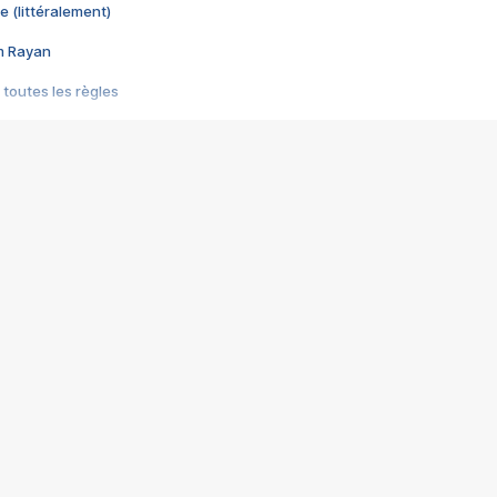
e (littéralement)
im Rayan
 toutes les règles
s les jeux vidéo
us choquant de Rockstar ? - Le scandale BULLY
e plus moche de Steam
du RÊVE tourne au CAUCHEMAR
pendant 8 heures
it… à tort
umiliés par un jeu vidéo
ire - Final Fantasy 8
ti un empire - Age of Empires
story DOFUS