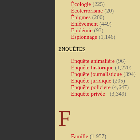
Écologie
(225)
Écoterrorisme
(20)
Énigmes
(200)
Enlèvement
(449)
Epidémie
(93)
Espionnage
(1,146)
ENQUÊTES
Enquête animalière
(96)
Enquête historique
(1,270)
Enquête journalistique
(394)
Enquête juridique
(205)
Enquête policière
(4,647)
Enquête privée
(3,349)
F
Famille
(1,957)