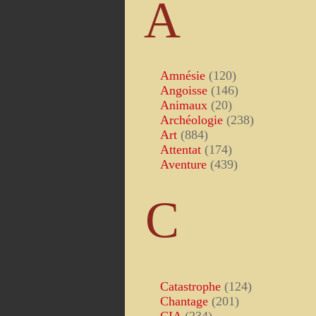
A
Amnésie
(120)
Angoisse
(146)
Animaux
(20)
Archéologie
(238)
Art
(884)
Attentat
(174)
Aventure
(439)
C
Catastrophe
(124)
Chantage
(201)