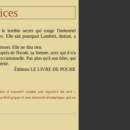
ices
e terrible secret qui ronge l'industriel
e. Elle sait pourquoi Lambert, distrait, a
suel. Elle ne dira rien.
auprès de Nicole, sa femme, avec qui il n'a
 occasionnelle. Pas plus qu'à son frère, qui
érité.
Éditions LE LIVRE DE POCHE
ste à ressentir comme une injustice du sort -,
 psychologique et une intensité dramatique qui en