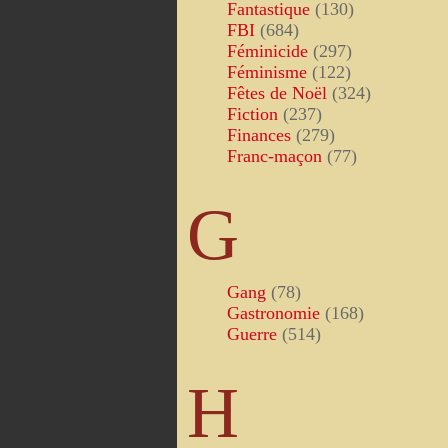
Fantastique
(130)
FBI
(684)
Féminicide
(297)
Féminisme
(122)
Fêtes de Noël
(324)
Fiction
(237)
Finances
(279)
Franc-maçon
(77)
G
Gang
(78)
Gastronomie
(168)
Guerre
(514)
H