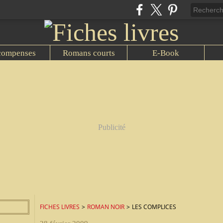
compenses
Romans courts
E-Book
Publicité
FICHES LIVRES
>
ROMAN NOIR
>
LES COMPLICES