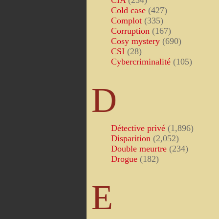
CIA
(234)
Cold case
(427)
Complot
(335)
Corruption
(167)
Cosy mystery
(690)
CSI
(28)
Cybercriminalité
(105)
D
Détective privé
(1,896)
Disparition
(2,052)
Double meurtre
(234)
Drogue
(182)
E