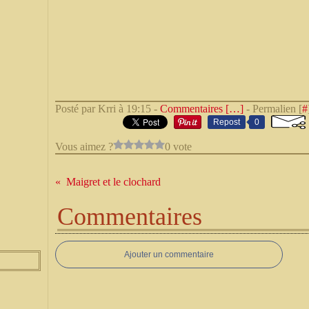
Posté par Krri à 19:15 -
Commentaires [
…
]
- Permalien [
#
Repost
0
Vous aimez ?
0 vote
Maigret et le clochard
Commentaires
Ajouter un commentaire