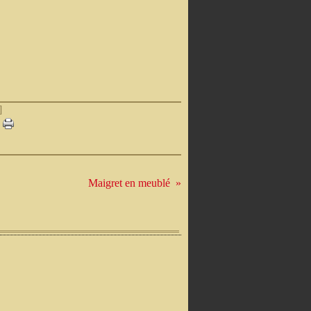
]
Maigret en meublé