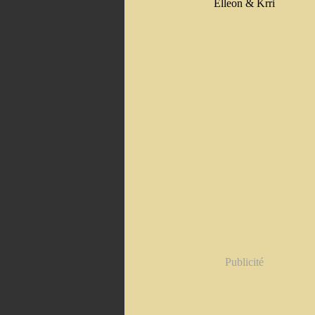
Elleon & Krri
Publicité