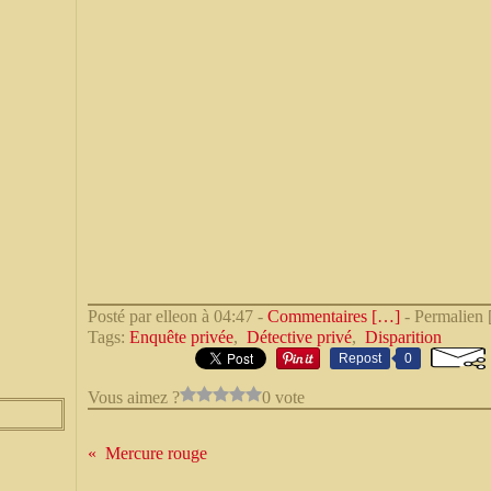
Posté par elleon à 04:47 -
Commentaires [
…
]
- Permalien 
Tags:
Enquête privée
,
Détective privé
,
Disparition
Repost
0
Vous aimez ?
0 vote
Mercure rouge