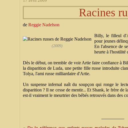
17 avril 2009
Racines ru
de
Reggie Nadelson
Billy, le filleul 
pour jeunes délinqu
(2009)
En l'absence de ses
heurte à l'hostilité
Dès le début, on tremble de voir Artie faire confiance à Bil
la disparition de Luda, une petite fille russe introduite cl
Tolya, l'ami russe milliardaire d'Artie.
Un suspense infernal naît du soupçon qui ronge le lecteu
disparition ? Il ne cesse de mentir... Et Shank, le frère de
est-il vraiment le meurtrier des bébés retrouvés dans des co
__________
« De la référence aux enfants russes malades de Tcher