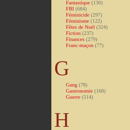
Fantastique
(130)
FBI
(684)
Féminicide
(297)
Féminisme
(122)
Fêtes de Noël
(324)
Fiction
(237)
Finances
(279)
Franc-maçon
(77)
G
Gang
(78)
Gastronomie
(168)
Guerre
(514)
H