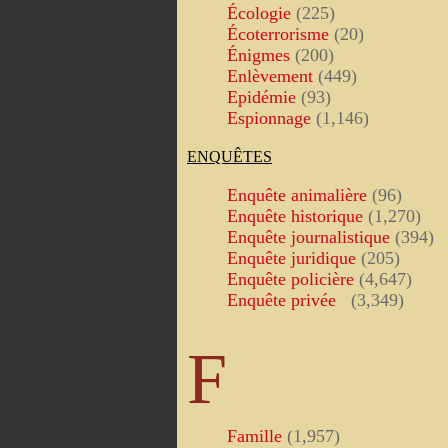
Écologie
(225)
Écoterrorisme
(20)
Énigmes
(200)
Enlèvement
(449)
Epidémie
(93)
Espionnage
(1,146)
ENQUÊTES
Enquête animalière
(96)
Enquête historique
(1,270)
Enquête journalistique
(394)
Enquête juridique
(205)
Enquête policière
(4,647)
Enquête privée
(3,349)
F
Famille
(1,957)