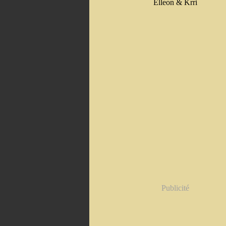
Elleon & Krri
Publicité