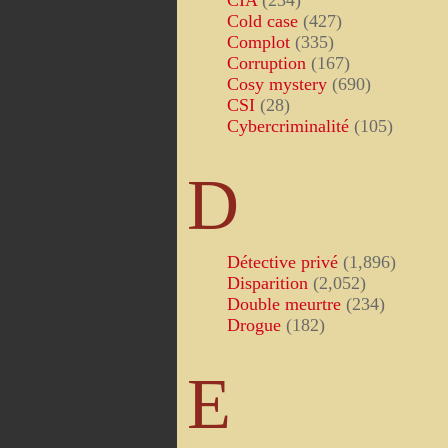
CIA
(234)
Cold case
(427)
Complot
(335)
Corruption
(167)
Cosy mystery
(690)
CSI
(28)
Cybercriminalité
(105)
D
Détective privé
(1,896)
Disparition
(2,052)
Double meurtre
(234)
Drogue
(182)
E