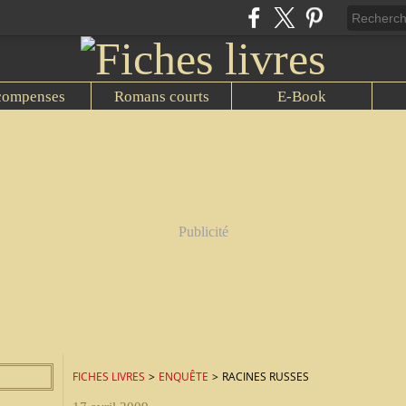
compenses
Romans courts
E-Book
Publicité
FICHES LIVRES
>
ENQUÊTE
>
RACINES RUSSES