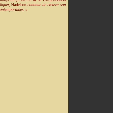
liquer,
Nadelson
continue de creuser son
 contemporaines. »