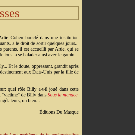
sses
d'Artie Cohen bouclé dans une institution
ants, a le droit de sortir quelques jours...
 parents, il est accueilli par Artie, qui se
 de tous, à se balader ainsi avec le gamin.
ly... Et le doute, oppressant, grandit après
andestinement aux États-Unis par la fille de
r: quel rôle Billy a-t-il joué dans cette
 la "victime" de Billy dans
Sous la menace
,
ngélateurs, ou bien...
Éditions Du Masque
nobyl au problème de la catégorisation