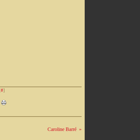
[
#
]
Caroline Barré