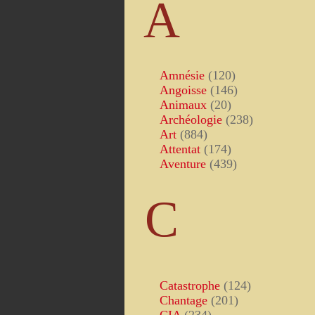
A
Amnésie
(120)
Angoisse
(146)
Animaux
(20)
Archéologie
(238)
Art
(884)
Attentat
(174)
Aventure
(439)
C
Catastrophe
(124)
Chantage
(201)