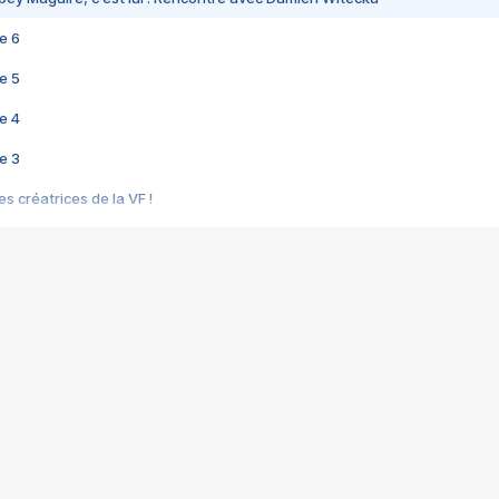
e 6
e 5
e 4
e 3
s créatrices de la VF !
e 2
e 1
e Mektoub My Love arrive enfin ! Rencontre avec Shaïn Boumedine et Sal
i : après Toni en famille
elle réalise le bouleversant Dites lui que je l'aime
ais ! Rencontre autour de Vie privée de Rebecca Zlotowski
 de Marguerite, Grave... Rencontre avec Ella Rumpf