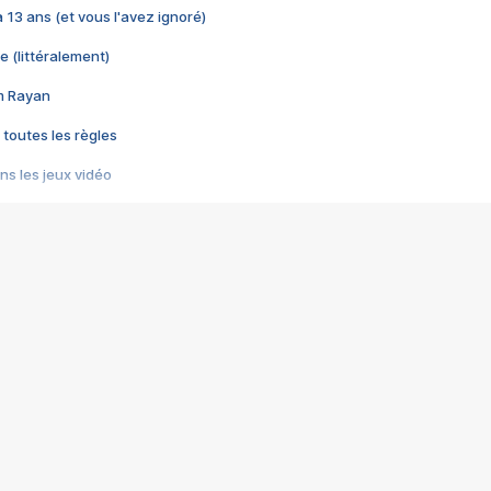
 a 13 ans (et vous l'avez ignoré)
e (littéralement)
im Rayan
 toutes les règles
s les jeux vidéo
us choquant de Rockstar ? - Le scandale BULLY
e plus moche de Steam
du RÊVE tourne au CAUCHEMAR
pendant 8 heures
it… à tort
umiliés par un jeu vidéo
ire - Final Fantasy 8
ti un empire - Age of Empires