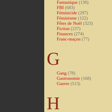
Fantastique
(130)
FBI
(683)
Féminicide
(297)
Féminisme
(122)
Fêtes de Noël
(323)
Fiction
(237)
Finances
(274)
Franc-maçon
(77)
G
Gang
(78)
Gastronomie
(168)
Guerre
(513)
H