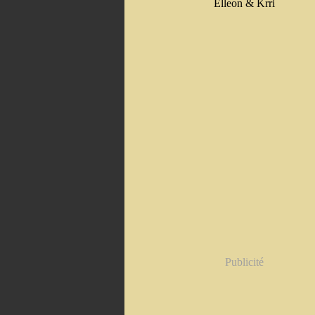
Elleon & Krri
Publicité