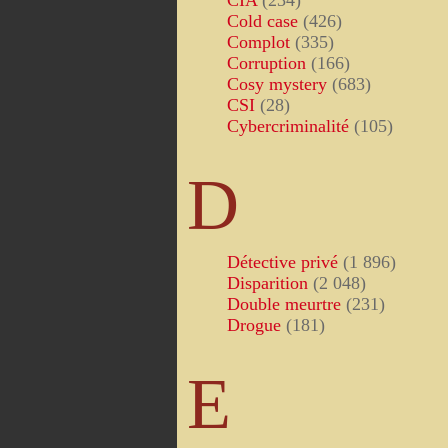
CIA
(234)
Cold case
(426)
Complot
(335)
Corruption
(166)
Cosy mystery
(683)
CSI
(28)
Cybercriminalité
(105)
D
Détective privé
(1 896)
Disparition
(2 048)
Double meurtre
(231)
Drogue
(181)
E