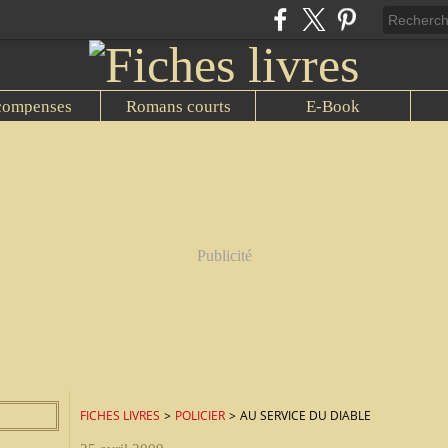
compenses
Romans courts
E-Book
Publicité
FICHES LIVRES
>
POLICIER
>
AU SERVICE DU DIABLE