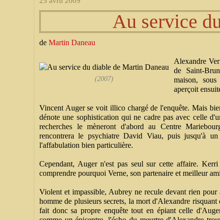
25 avril 2009
Au service du
de
Martin Daneau
Alexandre Vern
de Saint-Brun
(2007)
maison, sous
aperçoit ensuit
Vincent Auger se voit illico chargé de l'enquête. Mais bien
dénote une sophistication qui ne cadre pas avec celle d'un
recherches le mèneront d'abord au Centre Mariebourg p
rencontrera le psychiatre David Viau, puis jusqu'à 
l'affabulation bien particulière.
Cependant, Auger n'est pas seul sur cette affaire. Kerri
comprendre pourquoi Verne, son partenaire et meilleur ami, 
Violent et impassible, Aubrey ne recule devant rien pour ar
homme de plusieurs secrets, la mort d'Alexandre risquant 
fait donc sa propre enquête tout en épiant celle d'Auger
comme un épicentre, l'écho du meurtre d'Alexandre trou