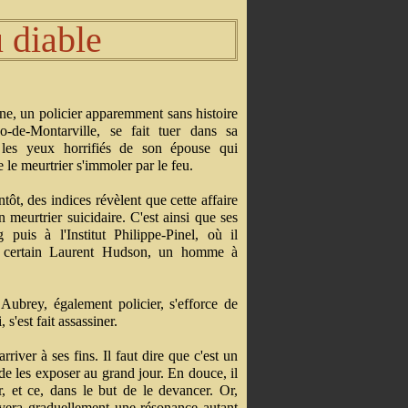
 diable
e, un policier apparemment sans histoire
o-de-Montarville, se fait tuer dans sa
 les yeux horrifiés de son épouse qui
e le meurtrier s'immoler par le feu.
tôt, des indices révèlent que cette affaire
 meurtrier suicidaire. C'est ainsi que ses
uis à l'Institut Philippe-Pinel, où il
un certain Laurent Hudson, un homme à
 Aubrey, également policier, s'efforce de
s'est fait assassiner.
river à ses fins. Il faut dire que c'est un
de les exposer au grand jour. En douce, il
, et ce, dans le but de le devancer. Or,
vera graduellement une résonance autant