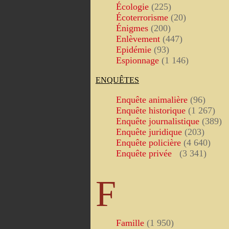
Écologie
(225)
Écoterrorisme
(20)
Énigmes
(200)
Enlèvement
(447)
Epidémie
(93)
Espionnage
(1 146)
ENQUÊTES
Enquête animalière
(96)
Enquête historique
(1 267)
Enquête journalistique
(389)
Enquête juridique
(203)
Enquête policière
(4 640)
Enquête privée
(3 341)
F
Famille
(1 950)