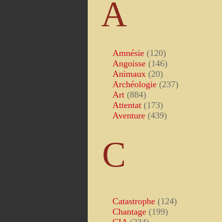
A
Amnésie
(120)
Angoisse
(146)
Animaux
(20)
Archéologie
(237)
Art
(884)
Attentat
(173)
Aventure
(439)
C
Catastrophe
(124)
Chantage
(199)