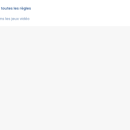
 toutes les règles
s les jeux vidéo
us choquant de Rockstar ? - Le scandale BULLY
e plus moche de Steam
du RÊVE tourne au CAUCHEMAR
pendant 8 heures
it… à tort
umiliés par un jeu vidéo
ire - Final Fantasy 8
ti un empire - Age of Empires
story DOFUS
tard, il crée l'un des pires jeux de tous les temps, MindsEye.