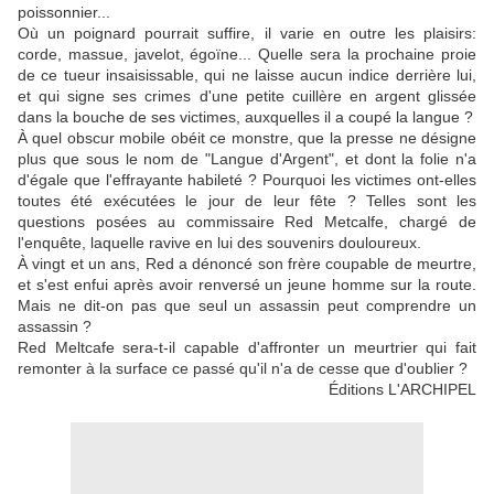
poissonnier...
Où un poignard pourrait suffire, il varie en outre les plaisirs:
corde, massue, javelot, égoïne... Quelle sera la prochaine proie
de ce tueur insaisissable, qui ne laisse aucun indice derrière lui,
et qui signe ses crimes d'une petite cuillère en argent glissée
dans la bouche de ses victimes, auxquelles il a coupé la langue ?
À quel obscur mobile obéit ce monstre, que la presse ne désigne
plus que sous le nom de "Langue d'Argent", et dont la folie n'a
d'égale que l'effrayante habileté ? Pourquoi les victimes ont-elles
toutes été exécutées le jour de leur fête ? Telles sont les
questions posées au commissaire Red Metcalfe, chargé de
l'enquête, laquelle ravive en lui des souvenirs douloureux.
À vingt et un ans, Red a dénoncé son frère coupable de meurtre,
et s'est enfui après avoir renversé un jeune homme sur la route.
Mais ne dit-on pas que seul un assassin peut comprendre un
assassin ?
Red Meltcafe sera-t-il capable d'affronter un meurtrier qui fait
remonter à la surface ce passé qu'il n'a de cesse que d'oublier ?
Éditions L'ARCHIPEL