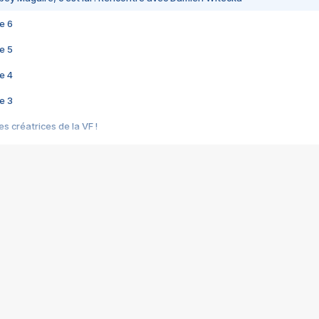
e 6
e 5
e 4
e 3
s créatrices de la VF !
e 2
e 1
e Mektoub My Love arrive enfin ! Rencontre avec Shaïn Boumedine et Sal
i : après Toni en famille
elle réalise le bouleversant Dites lui que je l'aime
ais ! Rencontre autour de Vie privée de Rebecca Zlotowski
 de Marguerite, Grave... Rencontre avec Ella Rumpf