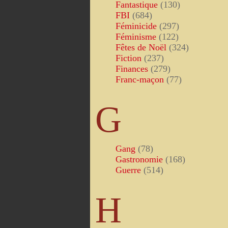
Fantastique
(130)
FBI
(684)
Féminicide
(297)
Féminisme
(122)
Fêtes de Noël
(324)
Fiction
(237)
Finances
(279)
Franc-maçon
(77)
G
Gang
(78)
Gastronomie
(168)
Guerre
(514)
H