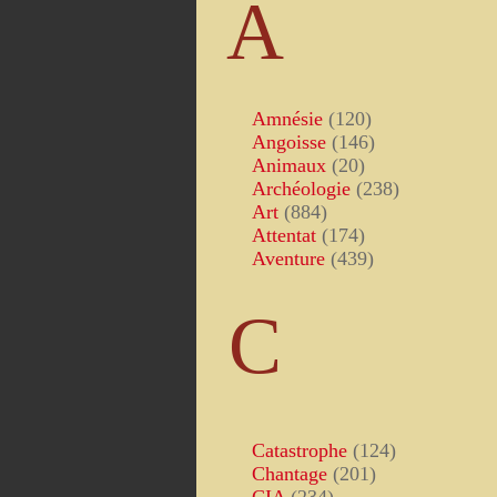
A
Amnésie
(120)
Angoisse
(146)
Animaux
(20)
Archéologie
(238)
Art
(884)
Attentat
(174)
Aventure
(439)
C
Catastrophe
(124)
Chantage
(201)