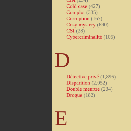
CIA
(234)
Cold case
(427)
Complot
(335)
Corruption
(167)
Cosy mystery
(690)
CSI
(28)
Cybercriminalité
(105)
D
Détective privé
(1,896)
Disparition
(2,052)
Double meurtre
(234)
Drogue
(182)
E