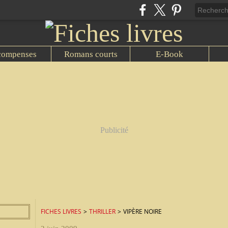
compenses
Romans courts
E-Book
Publicité
FICHES LIVRES
>
THRILLER
>
VIPÈRE NOIRE