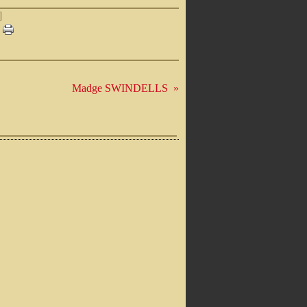
]
Madge SWINDELLS