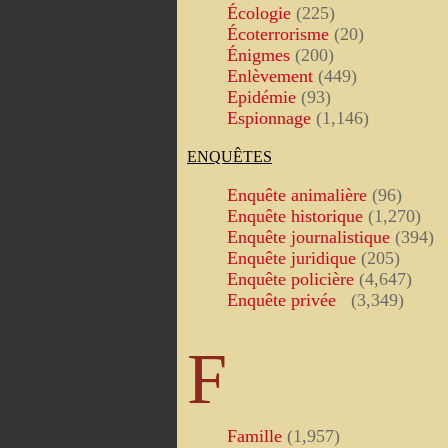
Écologie
(225)
Écoterrorisme
(20)
Énigmes
(200)
Enlèvement
(449)
Epidémie
(93)
Espionnage
(1,146)
ENQUÊTES
Enquête animalière
(96)
Enquête historique
(1,270)
Enquête journalistique
(394)
Enquête juridique
(205)
Enquête policière
(4,647)
Enquête privée
(3,349)
F
Famille
(1,957)