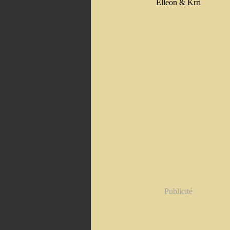
Elleon & Krri
Publicité