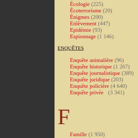
Écologie
(225)
Écoterrorisme
(20)
Énigmes
(200)
Enlèvement
(447)
Epidémie
(93)
Espionnage
(1 146)
ENQUÊTES
Enquête animalière
(96)
Enquête historique
(1 267)
Enquête journalistique
(389)
Enquête juridique
(203)
Enquête policière
(4 640)
Enquête privée
(3 341)
F
Famille
(1 950)