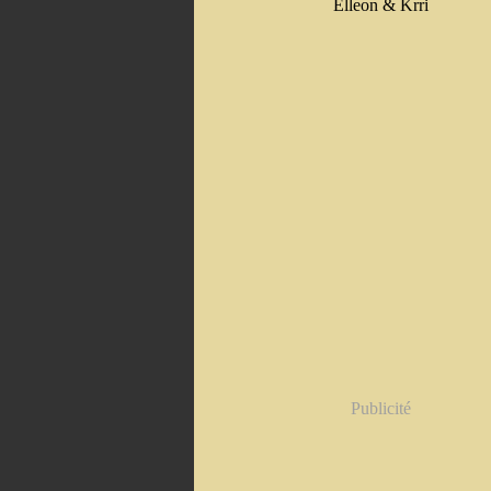
Elleon & Krri
Publicité