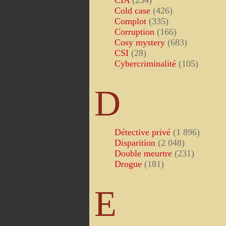
CIA
(234)
Cold case
(426)
Complot
(335)
Corruption
(166)
Cosy mystery
(683)
CSI
(28)
Cybercriminalité
(105)
D
Détective privé
(1 896)
Disparition
(2 048)
Double meurtre
(231)
Drogue
(181)
E