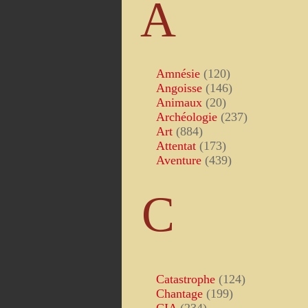
A
Amnésie
(120)
Angoisse
(146)
Animaux
(20)
Archéologie
(237)
Art
(884)
Attentat
(173)
Aventure
(439)
C
Catastrophe
(124)
Chantage
(199)