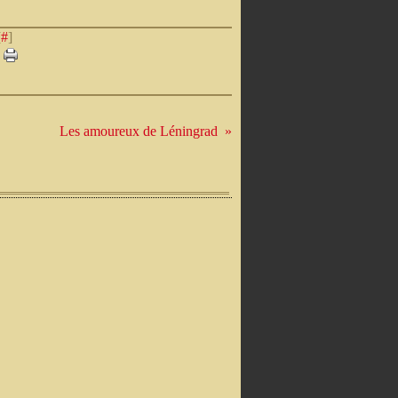
[
#
]
Les amoureux de Léningrad