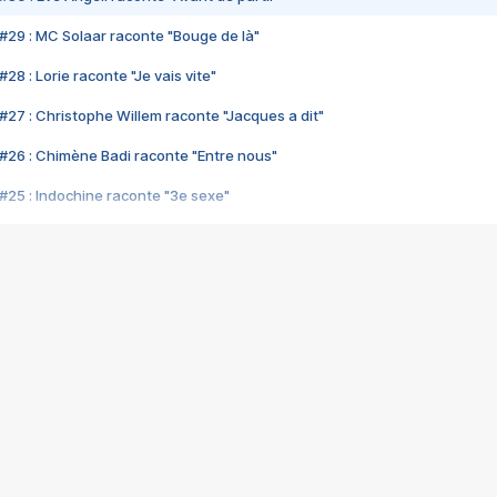
#29 : MC Solaar raconte "Bouge de là"
28 : Lorie raconte "Je vais vite"
#27 : Christophe Willem raconte "Jacques a dit"
#26 : Chimène Badi raconte "Entre nous"
#25 : Indochine raconte "3e sexe"
#24 : Zaho raconte "C'est chelou"
#23 : Patrick Bruel raconte "Au café des délices"
#22 : Kyo raconte "Le chemin"
#21 : Nolwenn Leroy raconte "Cassé"
#20 : Patrick Hernandez raconte "Born to be alive"
#19 : Lorie raconte "Près de moi"
#18 : Michael Jones raconte "A nos actes manqués" (avec Jean-Jacque