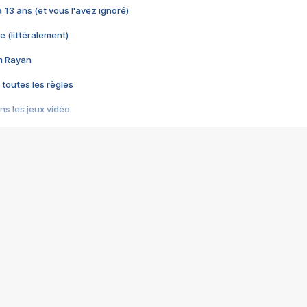
 a 13 ans (et vous l'avez ignoré)
e (littéralement)
im Rayan
 toutes les règles
s les jeux vidéo
us choquant de Rockstar ? - Le scandale BULLY
e plus moche de Steam
du RÊVE tourne au CAUCHEMAR
pendant 8 heures
it… à tort
umiliés par un jeu vidéo
ire - Final Fantasy 8
ti un empire - Age of Empires