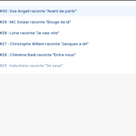
#30 : Eve Angeli raconte "Avant de partir"
#29 : MC Solaar raconte "Bouge de là"
28 : Lorie raconte "Je vais vite"
#27 : Christophe Willem raconte "Jacques a dit"
#26 : Chimène Badi raconte "Entre nous"
#25 : Indochine raconte "3e sexe"
#24 : Zaho raconte "C'est chelou"
#23 : Patrick Bruel raconte "Au café des délices"
#22 : Kyo raconte "Le chemin"
#21 : Nolwenn Leroy raconte "Cassé"
#20 : Patrick Hernandez raconte "Born to be alive"
#19 : Lorie raconte "Près de moi"