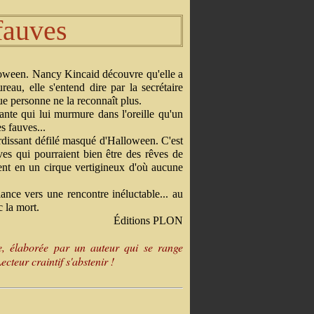
fauves
loween. Nancy Kincaid découvre qu'elle a
ureau, elle s'entend dire par la secrétaire
que personne ne la reconnaît plus.
tante qui lui murmure dans l'oreille qu'un
s fauves...
urdissant défilé masqué d'Halloween. C'est
ves qui pourraient bien être des rêves de
sent en un cirque vertigineux d'où aucune
ance vers une rencontre inéluctable... au
 la mort.
Éditions PLON
e, élaborée par un auteur qui se range
cteur craintif s'abstenir !