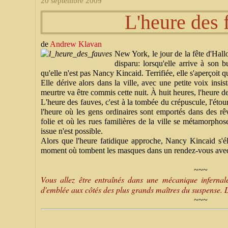
20 septembre 2009
L'heure des 
de
Andrew Klavan
New York, le jour de la fête d'Hal
disparu: lorsqu'elle arrive à son b
qu'elle n'est pas Nancy Kincaid. Terrifiée, elle s'aperçoit 
Elle dérive alors dans la ville, avec une petite voix insis
meurtre va être commis cette nuit. À huit heures, l'heure de
L'heure des fauves, c'est à la tombée du crépuscule, l'éto
l'heure où les gens ordinaires sont emportés dans des rê
folie et où les rues familières de la ville se métamorpho
issue n'est possible.
Alors que l'heure fatidique approche, Nancy Kincaid s'él
moment où tombent les masques dans un rendez-vous avec
~~~
Vous allez être entraînés dans une mécanique infernal
d'emblée aux côtés des plus grands maîtres du suspense. Le
~~~