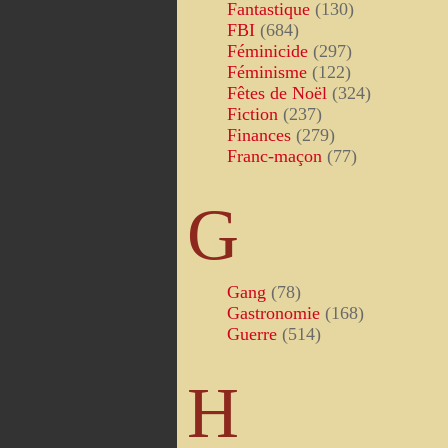
Fantastique
(130)
FBI
(684)
Féminicide
(297)
Féminisme
(122)
Fêtes de Noël
(324)
Fiction
(237)
Finances
(279)
Franc-maçon
(77)
G
Gang
(78)
Gastronomie
(168)
Guerre
(514)
H