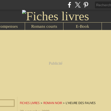
compenses
Romans courts
E-Book
Publicité
FICHES LIVRES
>
ROMAN NOIR
>
L'HEURE DES FAUVES