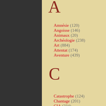
A
Amnésie
(120)
Angoisse
(146)
Animaux
(20)
Archéologie
(238)
Art
(884)
Attentat
(174)
Aventure
(439)
C
Catastrophe
(124)
Chantage
(201)