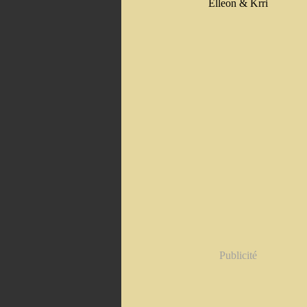
Elleon & Krri
Publicité