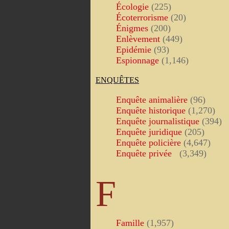
Écologie
(225)
Écoterrorisme
(20)
Énigmes
(200)
Enlèvement
(449)
Epidémie
(93)
Espionnage
(1,146)
ENQUÊTES
Enquête animalière
(96)
Enquête historique
(1,270)
Enquête journalistique
(394)
Enquête juridique
(205)
Enquête policière
(4,647)
Enquête privée
(3,349)
F
Famille
(1,957)