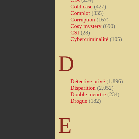
CIA
(234)
Cold case
(427)
Complot
(335)
Corruption
(167)
Cosy mystery
(690)
CSI
(28)
Cybercriminalité
(105)
D
Détective privé
(1,896)
Disparition
(2,052)
Double meurtre
(234)
Drogue
(182)
E