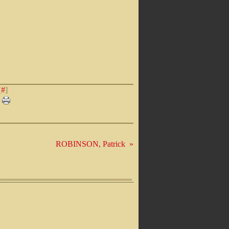
[
#
]
ROBINSON, Patrick