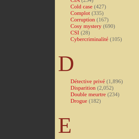
CIA
(234)
Cold case
(427)
Complot
(335)
Corruption
(167)
Cosy mystery
(690)
CSI
(28)
Cybercriminalité
(105)
D
Détective privé
(1,896)
Disparition
(2,052)
Double meurtre
(234)
Drogue
(182)
E