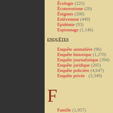
Écologie
(225)
Écoterrorisme
(20)
Énigmes
(200)
Enlèvement
(449)
Epidémie
(93)
Espionnage
(1,146)
ENQUÊTES
Enquête animalière
(96)
Enquête historique
(1,270)
Enquête journalistique
(394)
Enquête juridique
(205)
Enquête policière
(4,647)
Enquête privée
(3,349)
F
Famille
(1,957)