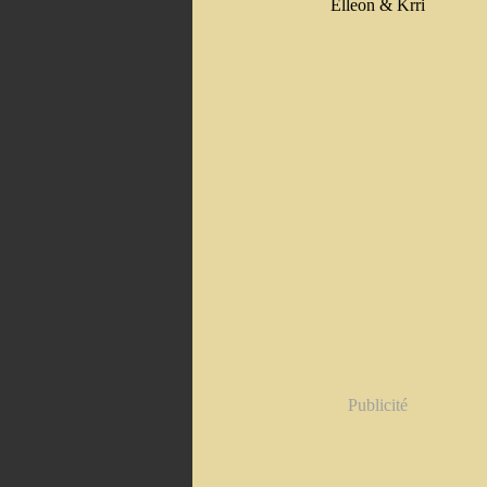
Elleon & Krri
Publicité