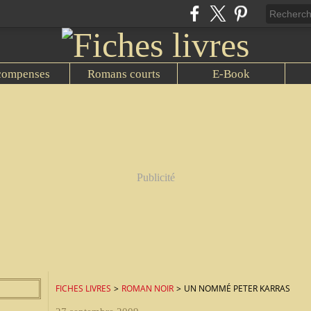
compenses
Romans courts
E-Book
Publicité
FICHES LIVRES
>
ROMAN NOIR
>
UN NOMMÉ PETER KARRAS