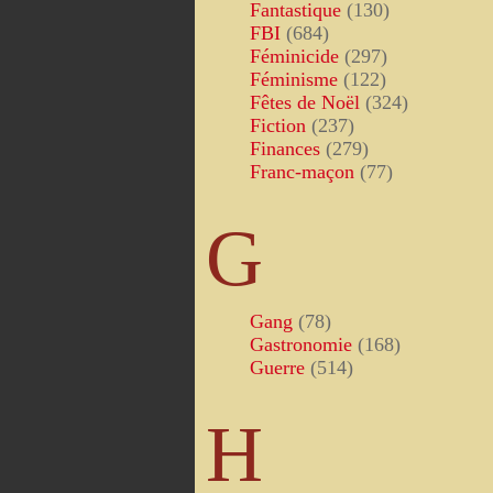
Fantastique
(130)
FBI
(684)
Féminicide
(297)
Féminisme
(122)
Fêtes de Noël
(324)
Fiction
(237)
Finances
(279)
Franc-maçon
(77)
G
Gang
(78)
Gastronomie
(168)
Guerre
(514)
H