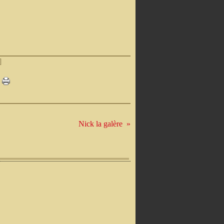
]
Nick la galère