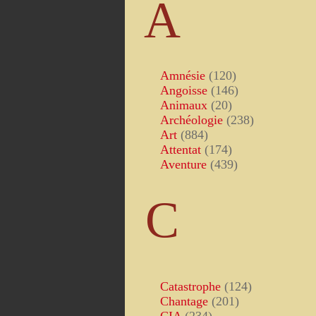
A
Amnésie
(120)
Angoisse
(146)
Animaux
(20)
Archéologie
(238)
Art
(884)
Attentat
(174)
Aventure
(439)
C
Catastrophe
(124)
Chantage
(201)