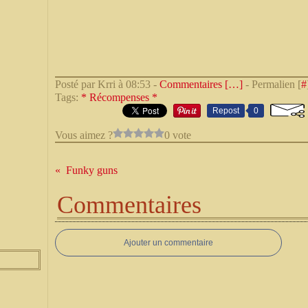
Posté par Krri à 08:53 -
Commentaires [
…
]
- Permalien [
#
Tags:
* Récompenses *
Repost
0
Vous aimez ?
0 vote
Funky guns
Commentaires
Ajouter un commentaire