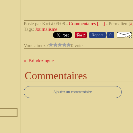
Posté par Krri à 09:08 -
Commentaires [
…
]
- Permalien [
#
Tags:
Journalisme
Repost
0
Vous aimez ?
0 vote
Brindezingue
Commentaires
Ajouter un commentaire