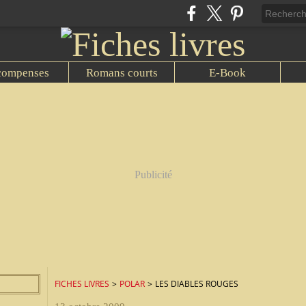
compenses
Romans courts
E-Book
Publicité
FICHES LIVRES
>
POLAR
>
LES DIABLES ROUGES