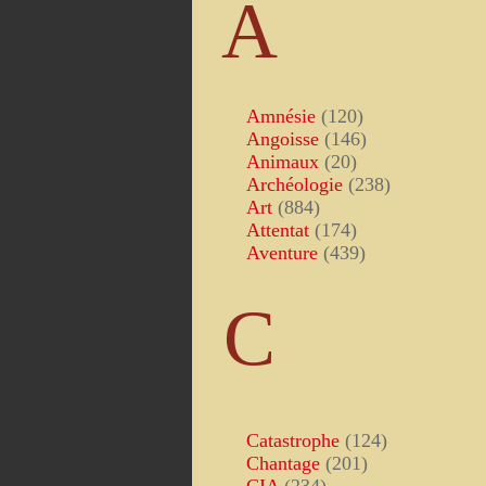
A
Amnésie
(120)
Angoisse
(146)
Animaux
(20)
Archéologie
(238)
Art
(884)
Attentat
(174)
Aventure
(439)
C
Catastrophe
(124)
Chantage
(201)