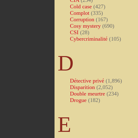
CIA
(234)
Cold case
(427)
Complot
(335)
Corruption
(167)
Cosy mystery
(690)
CSI
(28)
Cybercriminalité
(105)
D
Détective privé
(1,896)
Disparition
(2,052)
Double meurtre
(234)
Drogue
(182)
E