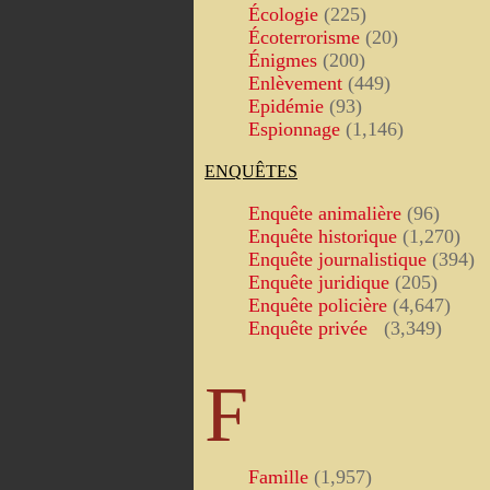
Écologie
(225)
Écoterrorisme
(20)
Énigmes
(200)
Enlèvement
(449)
Epidémie
(93)
Espionnage
(1,146)
ENQUÊTES
Enquête animalière
(96)
Enquête historique
(1,270)
Enquête journalistique
(394)
Enquête juridique
(205)
Enquête policière
(4,647)
Enquête privée
(3,349)
F
Famille
(1,957)