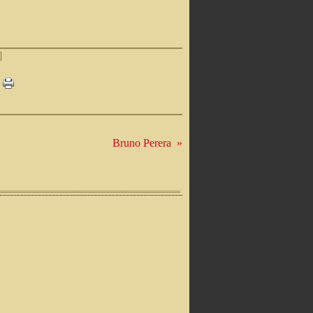
]
Bruno Perera