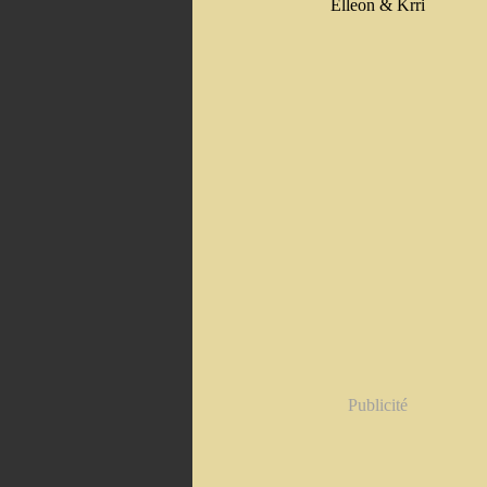
Elleon & Krri
Publicité