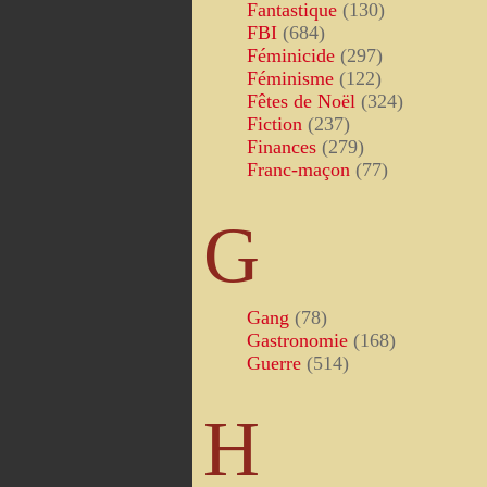
Fantastique
(130)
FBI
(684)
Féminicide
(297)
Féminisme
(122)
Fêtes de Noël
(324)
Fiction
(237)
Finances
(279)
Franc-maçon
(77)
G
Gang
(78)
Gastronomie
(168)
Guerre
(514)
H