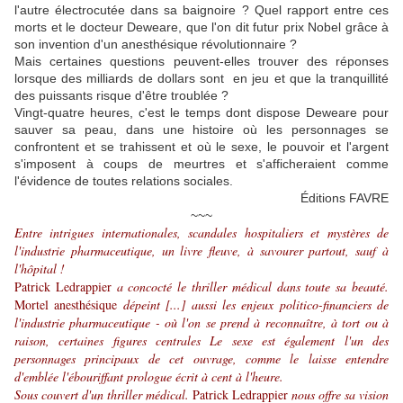
l'autre électrocutée dans sa baignoire ? Quel rapport entre ces
morts et le docteur Deweare, que l'on dit futur prix Nobel grâce à
son invention d'un anesthésique révolutionnaire ?
Mais certaines questions peuvent-elles trouver des réponses
lorsque des milliards de dollars sont en jeu et que la tranquillité
des puissants risque d'être troublée ?
Vingt-quatre heures, c'est le temps dont dispose Deweare pour
sauver sa peau, dans une histoire où les personnages se
confrontent et se trahissent et où le sexe, le pouvoir et l'argent
s'imposent à coups de meurtres et s'afficheraient comme
l'évidence de toutes relations sociales.
Éditions FAVRE
~~~
Entre intrigues internationales, scandales hospitaliers et mystères de
l'industrie pharmaceutique, un livre fleuve, à savourer partout, sauf à
l'hôpital !
Patrick Ledrappier
a concocté le thriller médical dans toute sa beauté.
Mortel anesthésique
dépeint [...] aussi les enjeux politico-financiers de
l'industrie pharmaceutique - où l'on se prend à reconnaître, à tort ou à
raison, certaines figures centrales Le sexe est également l'un des
personnages principaux de cet ouvrage, comme le laisse entendre
d'emblée l'ébouriffant prologue écrit à cent à l'heure.
Sous couvert d'un thriller médical.
Patrick Ledrappier
nous offre sa vision