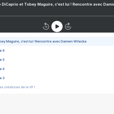
 DiCaprio et Tobey Maguire, c'est lui ! Rencontre avec Dam
bey Maguire, c'est lui ! Rencontre avec Damien Witecka
e 6
e 5
e 4
e 3
s créatrices de la VF !
e 2
e 1