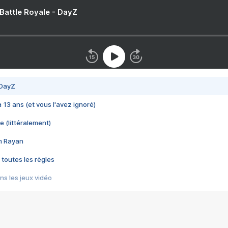
 Battle Royale - DayZ
 DayZ
 a 13 ans (et vous l'avez ignoré)
e (littéralement)
im Rayan
 toutes les règles
s les jeux vidéo
us choquant de Rockstar ? - Le scandale BULLY
e plus moche de Steam