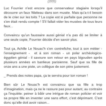
(2005)
Luc Fourrier n'est encore que conservateur stagiaire lorsqu'il
découvre un faux Watteau dans son musée. Mais qu'a-t-il besoin
de le crier sur les toits ? La copie est si parfaite que personne ne
s'en était rendu compte ! S'il fallait vider les musées de tous leurs
faux...
Convaincu qu'un faussaire aussi génial n'a pas dû se limiter à
une seule copie, Fourrier décide d'en savoir plus.
Tout ça, Achille Le Nouac'h s'en contrefiche, tout à son métier -
l'enseignement - et à son roman - un polar archéologico-
égyptien génial - il savoure son retour en pays bigouden après
plusieurs années en banlieue parisienne. Sauf que sa fille de
onze ans a une piste, un collègue de son père justement.
_ Prends des notes papa, ça te servira pour ton roman !
Bien sûr Le Nouac'h est convaincu que sa fille a trop
d'imagination, mais ça ne le rassure pas pour autant, au contraire
ça l'inquiète: peiner à bâtir une intrigue de roman policier et voir
sa propre fille en inventer une sans effort, c'est déprimant. C'est
donc qu'elle doit avoir raison...