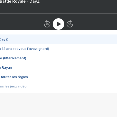
 Battle Royale - DayZ
 DayZ
 a 13 ans (et vous l'avez ignoré)
e (littéralement)
im Rayan
 toutes les règles
s les jeux vidéo
us choquant de Rockstar ? - Le scandale BULLY
e plus moche de Steam
du RÊVE tourne au CAUCHEMAR