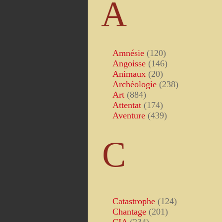
A
Amnésie
(120)
Angoisse
(146)
Animaux
(20)
Archéologie
(238)
Art
(884)
Attentat
(174)
Aventure
(439)
C
Catastrophe
(124)
Chantage
(201)