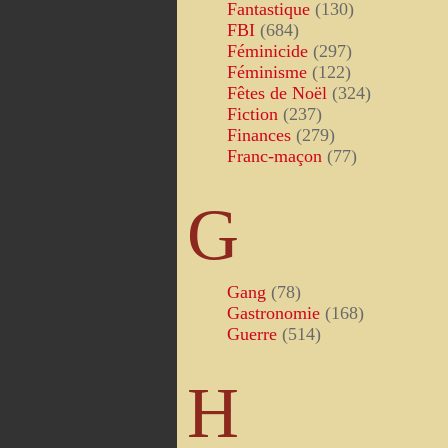
Fantastique
(130)
FBI
(684)
Féminicide
(297)
Féminisme
(122)
Fêtes de Noël
(324)
Fiction
(237)
Finances
(279)
Franc-maçon
(77)
G
Gang
(78)
Gastronomie
(168)
Guerre
(514)
H