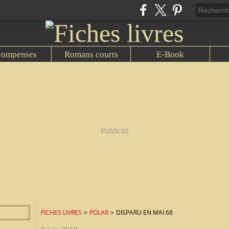
compenses
Romans courts
E-Book
Publicité
FICHES LIVRES
>
POLAR
>
DISPARU EN MAI 68