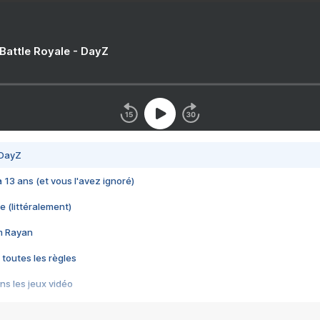
 Battle Royale - DayZ
 DayZ
 a 13 ans (et vous l'avez ignoré)
e (littéralement)
im Rayan
 toutes les règles
s les jeux vidéo
us choquant de Rockstar ? - Le scandale BULLY