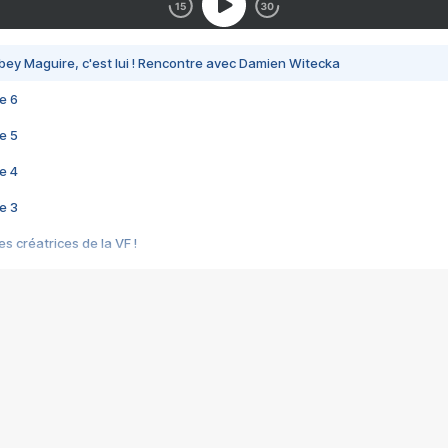
bey Maguire, c'est lui ! Rencontre avec Damien Witecka
e 6
e 5
e 4
e 3
s créatrices de la VF !
e 2
e 1
e Mektoub My Love arrive enfin ! Rencontre avec Shaïn Boumedine et Sal
i : après Toni en famille
elle réalise le bouleversant Dites lui que je l'aime