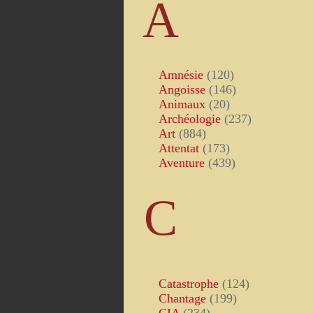
A
Amnésie
(120)
Angoisse
(146)
Animaux
(20)
Archéologie
(237)
Art
(884)
Attentat
(173)
Aventure
(439)
C
Catastrophe
(124)
Chantage
(199)