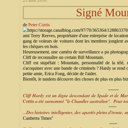
25 août 2010
Signé Mou
de
Peter Corris
ami Terry Reeves, propriétaire d'une entreprise de location
gang de voleurs de voitures dont les membres jonglent av
les chèques en bois.
Heureusement, une caméra de surveillance a pu photographi
Cliff de reconnaître un certain Bill Mountain.
Cliff est stupéfait : Mountain, personnalité de la télé,
s'acoquiner avec une bande de criminels ? Hardy se rend c
petite amie, Erica Fong, décide de l'aider.
Bientôt, le tandem découvre des choses de plus en plus biza
~~~~
Cliff Hardy est un digne descendant de Spade et de Mar
Corris
a été surnommé "le Chandler australien". Pour tous
~~~
...Des histoires intelligentes, des apartés pleins d'ironie,
Canberra Times"
~~~