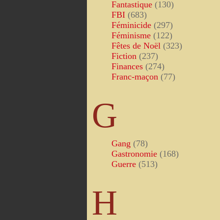
Fantastique
(130)
FBI
(683)
Féminicide
(297)
Féminisme
(122)
Fêtes de Noël
(323)
Fiction
(237)
Finances
(274)
Franc-maçon
(77)
G
Gang
(78)
Gastronomie
(168)
Guerre
(513)
H