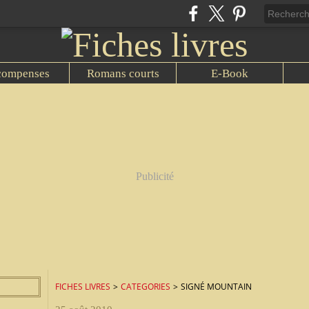
compenses
Romans courts
E-Book
Publicité
FICHES LIVRES
>
CATEGORIES
>
SIGNÉ MOUNTAIN