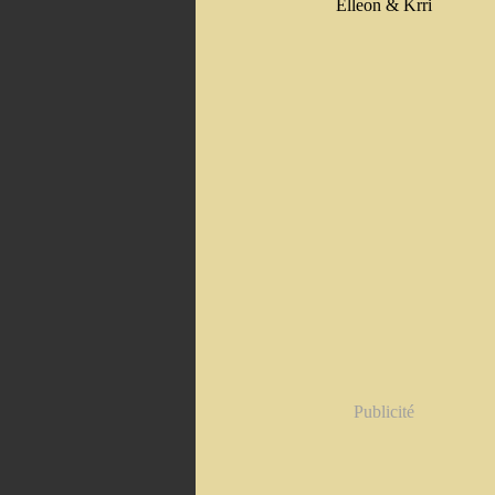
Elleon & Krri
Publicité