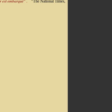
ur est embarqué" .
"
The National Times,