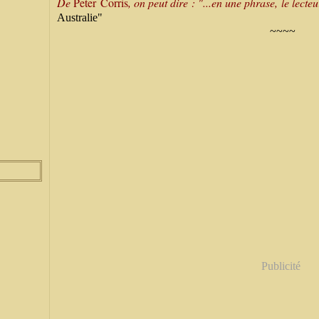
De
Peter
Corris
, on peut dire : "...en une phrase, le lecte
Australie"
~~~~
Publicité