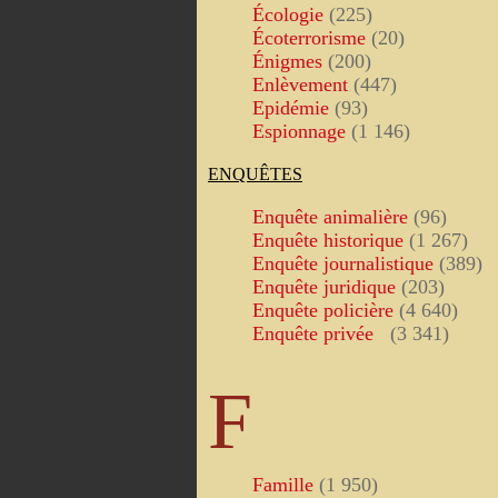
Écologie
(225)
Écoterrorisme
(20)
Énigmes
(200)
Enlèvement
(447)
Epidémie
(93)
Espionnage
(1 146)
ENQUÊTES
Enquête animalière
(96)
Enquête historique
(1 267)
Enquête journalistique
(389)
Enquête juridique
(203)
Enquête policière
(4 640)
Enquête privée
(3 341)
F
Famille
(1 950)