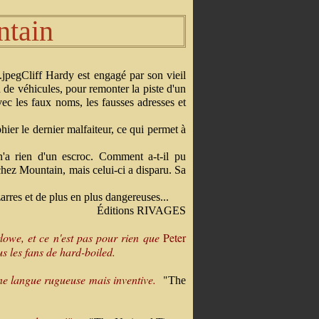
ntain
Cliff Hardy est engagé par son vieil
 de véhicules, pour remonter la piste d'un
ec les faux noms, les fausses adresses et
er le dernier malfaiteur, ce qui permet à
 n'a rien d'un escroc. Comment a-t-il pu
hez Mountain, mais celui-ci a disparu. Sa
rres et de plus en plus dangereuses...
Éditions RIVAGES
lowe, et ce n'est pas pour rien que
Peter
 les fans de hard-boiled.
 une langue rugueuse mais inventive.
"
The