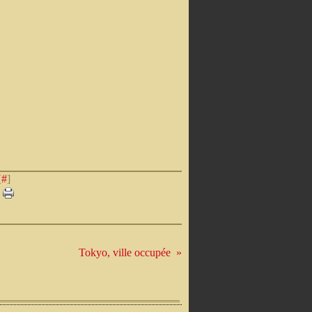
[
#
]
Tokyo, ville occupée