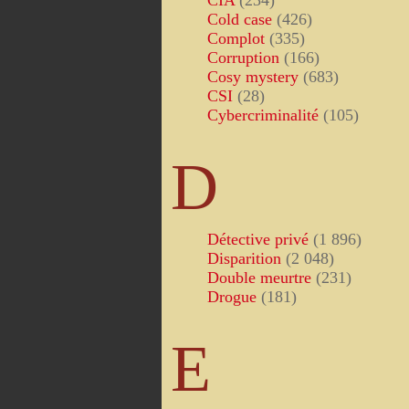
CIA
(234)
Cold case
(426)
Complot
(335)
Corruption
(166)
Cosy mystery
(683)
CSI
(28)
Cybercriminalité
(105)
D
Détective privé
(1 896)
Disparition
(2 048)
Double meurtre
(231)
Drogue
(181)
E