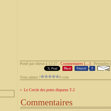
Posté par elleon à 12:27 -
Commentaires [
…
]
- Permalien 
Repost
0
Vous aimez ?
0 vote
Le Cercle des potes disparus T-2
Commentaires