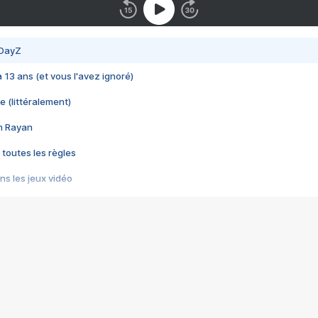
 DayZ
 a 13 ans (et vous l'avez ignoré)
e (littéralement)
im Rayan
 toutes les règles
s les jeux vidéo
us choquant de Rockstar ? - Le scandale BULLY
e plus moche de Steam
du RÊVE tourne au CAUCHEMAR
pendant 8 heures
it… à tort