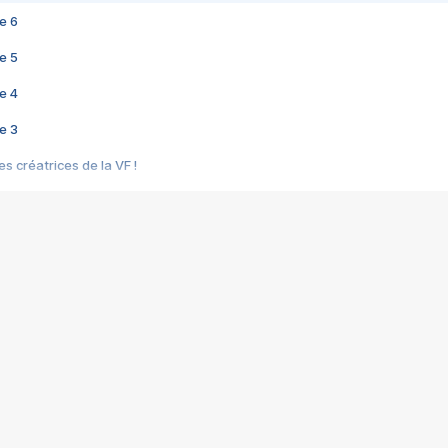
e 6
e 5
e 4
e 3
s créatrices de la VF !
e 2
e 1
e Mektoub My Love arrive enfin ! Rencontre avec Shaïn Boumedine et Sal
i : après Toni en famille
elle réalise le bouleversant Dites lui que je l'aime
ais ! Rencontre autour de Vie privée de Rebecca Zlotowski
 de Marguerite, Grave... Rencontre avec Ella Rumpf